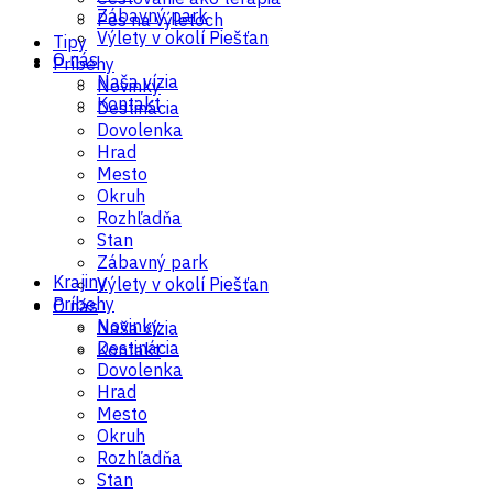
Zábavný park
Pes na výletoch
Výlety v okolí Piešťan
Tipy
O nás
Príbehy
Naša vízia
Novinky
Kontakt
Destinácia
Dovolenka
Hrad
Mesto
Okruh
Rozhľadňa
Stan
Zábavný park
Krajiny
Výlety v okolí Piešťan
Príbehy
O nás
Novinky
Naša vízia
Destinácia
Kontakt
Dovolenka
Hrad
Mesto
Okruh
Rozhľadňa
Stan