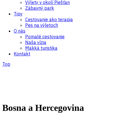
Výlety v okolí Piešťan
Zábavný park
Tipy
Cestovanie ako terapia
Pes na výletoch
O nás
Pomalé cestovanie
Naša vízia
Mäkká turistika
Kontakt
Top
Bosna a Hercegovina