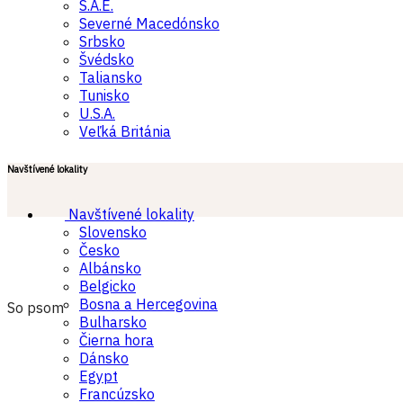
S.A.E.
Severné Macedónsko
Srbsko
Švédsko
Taliansko
Tunisko
U.S.A.
Veľká Británia
Navštívené lokality
Navštívené lokality
Slovensko
Česko
Albánsko
Belgicko
Bosna a Hercegovina
So psom
Bulharsko
Čierna hora
Dánsko
Egypt
Francúzsko