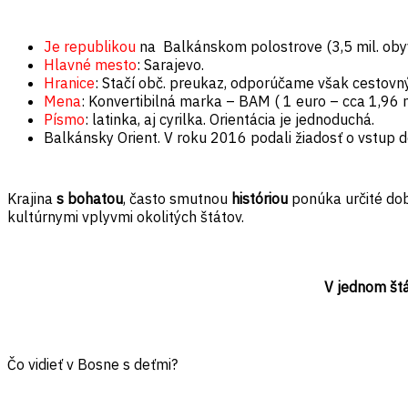
Je republikou
na
Balkánskom polostrove (3,5 mil. oby
Hlavné mesto
: Sarajevo.
Hranice
: Stačí obč. preukaz, odporúčame však cestovný
Mena
: Konvertibilná marka – BAM ( 1 euro – cca 1,96 m
Písmo
: latinka, aj cyrilka. Orientácia je jednoduchá.
Balkánsky Orient. V roku 2016 podali žiadosť o vstup d
Krajina
s bohatou
, často smutnou
históriou
ponúka určité do
kultúrnymi vplyvmi okolitých štátov.
V jednom št
Čo vidieť v Bosne s deťmi?