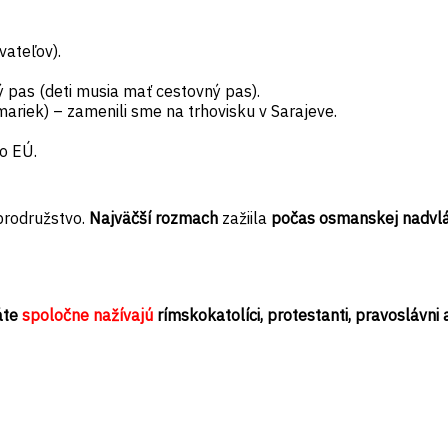
vateľov).
 pas (deti musia mať cestovný pas).
ariek) – zamenili sme na trhovisku v Sarajeve.
o EÚ.
brodružstvo.
Najväčší rozmach
zažiila
počas osmanskej nadvl
áte
spoločne nažívajú
rímskokatolíci, protestanti, pravoslávni 