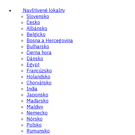
Navštívené lokality
Slovensko
Česko
Albánsko
Belgicko
Bosna a Hercegovina
Bulharsko
Čierna hora
Dánsko
Egypt
Francúzsko
Holandsko
Chorvátsko
India
Japonsko
Maďarsko
Maldivy
Nemecko
Nórsko
Poľsko
Rumunsko