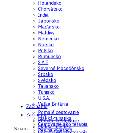
Holandsko
Chorvátsko
India
Japonsko
Maďarsko
Maldivy
Nemecko
Nórsko
Poľsko
Rumunsko
S.A.E
Severné Macedónsko
Srbsko
Švédsko
Taliansko
Tunisko
U.S.A.
Veľká Británia
Začíname
Pomalé cestovanie
Začíname
Mäkká turistika
Pomalé cestovanie
Cestovanie ako terapia
Mäkká turistika
S nami
Pes na výletoch
Cestovanie ako terapia