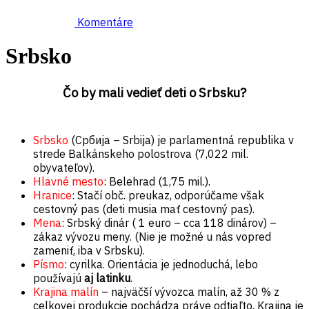
Komentáre
Srbsko
Čo by mali vedieť deti o Srbsku?
Srbsko
(
Србија – Srbija) je parlamentná republika v
strede Balkánskeho polostrova (7,022 mil.
obyvateľov).
Hlavné mesto
: Belehrad (1,75 mil.).
Hranice
: Stačí obč. preukaz, odporúčame však
cestovný pas (deti musia mať cestovný pas).
Mena
: Srbský dinár ( 1 euro – cca 118 dinárov) –
zákaz vývozu meny. (Nie je možné u nás vopred
zameniť, iba v Srbsku).
Písmo
: cyrilka. Orientácia je jednoduchá, lebo
používajú
aj latinku
.
Krajina malín
– najväčší vývozca malín, až 30 % z
celkovej produkcie pochádza práve odtiaľto. Krajina je