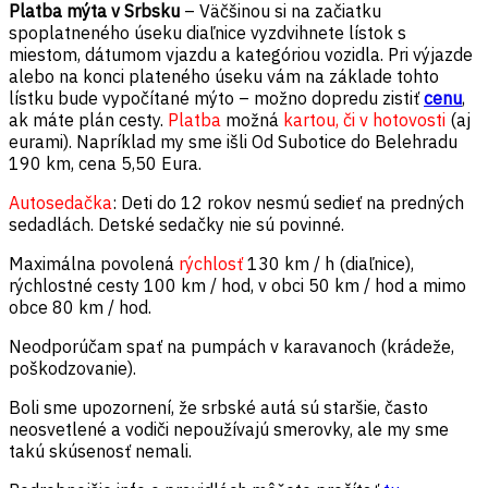
Platba mýta v Srbsku
– V
äčšinou si na začiatku
spoplatneného úseku diaľnice vyzdvihnete lístok s
miestom, dátumom vjazdu a kategóriou vozidla. Pri výjazde
alebo na konci plateného úseku vám na základe tohto
lístku bude vypočítané mýto – možno dopredu zistiť
cenu
,
ak máte plán cesty.
Platba
možná
kartou, či v hotovosti
(aj
eurami). Napríklad my sme išli Od Subotice do Belehradu
190 km, cena 5,50 Eura.
Autosedačka
: Deti do 12 rokov nesmú sedieť na predných
sedadlách. Detské sedačky nie sú povinné.
Maximálna povolená
rýchlosť
130 km / h (diaľnice),
rýchlostné cesty 100 km / hod, v obci 50 km / hod a mimo
obce 80 km / hod.
Neodporúčam spať na pumpách v karavanoch (krádeže,
poškodzovanie).
Boli sme upozornení, že srbské autá sú staršie, často
neosvetlené a vodiči nepoužívajú smerovky, ale my sme
takú skúsenosť nemali.