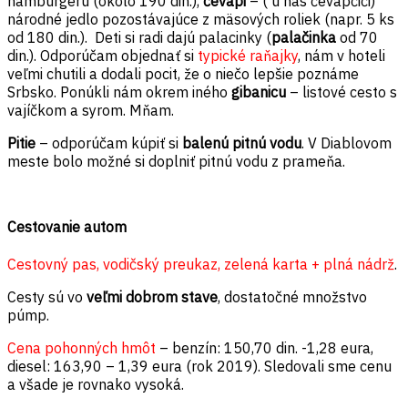
hamburgeru (okolo 190 din.),
čevapi
– ( u nás čevapčiči)
národné jedlo pozostávajúce z mäsových roliek (napr. 5 ks
od 180 din.). Deti si radi dajú palacinky (
palačinka
od 70
din.). Odporúčam objednať si
typické raňajky
, nám v hoteli
veľmi chutili a dodali pocit, že o niečo lepšie poznáme
Srbsko. Ponúkli nám okrem iného
gibanicu
– listové cesto s
vajíčkom a syrom. Mňam.
Pitie
– odporúčam kúpiť si
balenú pitnú vodu
. V Diablovom
meste bolo možné si doplniť pitnú vodu z prameňa.
Cestovanie autom
Cestovný pas, vodičský preukaz, zelená karta + plná nádrž
.
Cesty sú vo
veľmi dobrom stave
, dostatočné množstvo
púmp.
Cena pohonných hmôt
– benzín: 150,70 din. -1,28 eura,
diesel: 163,90 – 1,39 eura (rok 2019). Sledovali sme cenu
a všade je rovnako vysoká.