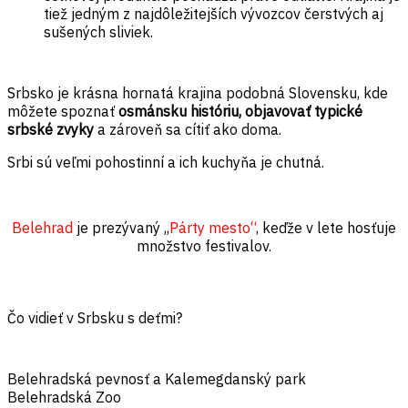
tiež jedným z najdôležitejších vývozcov čerstvých aj
sušených sliviek.
Srbsko je krásna hornatá krajina podobná Slovensku, kde
môžete spoznať
osmánsku históriu, objavovať typické
srbské zvyky
a zároveň sa cítiť ako doma.
Srbi sú veľmi pohostinní a ich kuchyňa je chutná.
Belehrad
je prezývaný ,,
Párty mesto“
, keďže v lete hosťuje
množstvo festivalov.
Čo vidieť v Srbsku s deťmi?
Belehradská pevnosť a Kalemegdanský park
Belehradská Zoo