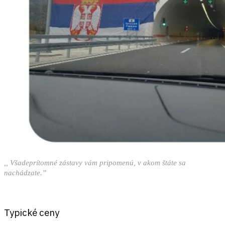
,, Všadeprítomné zástavy vám pripomenú, v akom štáte sa
nachádzate.”
Typické ceny