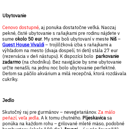
Ubytovanie
Cenovo dostupné
, aj ponuka dostatočne veľká. Naozaj
pekné, čisté ubytovanie s raňajkami pre rodinu nájdete v
sume
okolo 50 eur
. My sme boli ubytovaní v meste
Niš
–
Guest House Vivaldi
– trojlôžková izba s raňajkami a
výhľadom na mesto (dvaja dospelí, tri deti) stála 27 eur
(rezervácia v deň nástupu). K dispozícii bolo
parkovanie
zadarmo
(na chodníku). Bez navigácie by sme ubytovanie
určte nenašli, na jednu noc bolo ubytovanie perfektné.
Deťom sa páčilo akvárium a milá recepčná, ktorá rozdávala
cukríky.
Jedlo
Skutočný raj pre gurmánov – nevegetariánov.
Za málo
peňazí, veľa jedla
. A k tomu chutného.
Pljeskavica
sa
ponúka na každom rohu – grilované mleté mäso, podobné