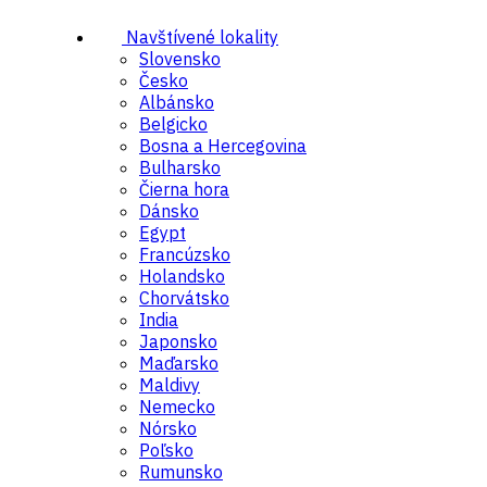
Navštívené lokality
Slovensko
Česko
Albánsko
Belgicko
Bosna a Hercegovina
Bulharsko
Čierna hora
Dánsko
Egypt
Francúzsko
Holandsko
Chorvátsko
India
Japonsko
Maďarsko
Maldivy
Nemecko
Nórsko
Poľsko
Rumunsko