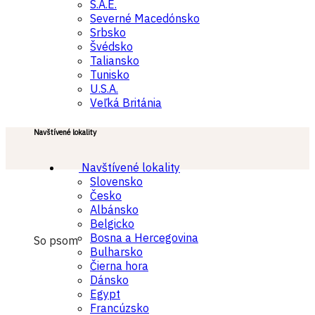
S.A.E.
Severné Macedónsko
Srbsko
Švédsko
Taliansko
Tunisko
U.S.A.
Veľká Británia
Navštívené lokality
Navštívené lokality
Slovensko
Česko
Albánsko
Belgicko
Bosna a Hercegovina
So psom
Bulharsko
Čierna hora
Dánsko
Egypt
Francúzsko