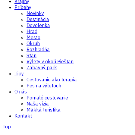
Krajiny
Príbehy
Novinky
Destinácia
Dovolenka
Hrad
Mesto
Okruh
Rozhľadňa
Stan
Výlety v okolí Piešťan
Zábavný park
Tipy
Cestovanie ako terapia
Pes na výletoch
O nás
Pomalé cestovanie
Naša vízia
Mäkká turistika
Kontakt
Top