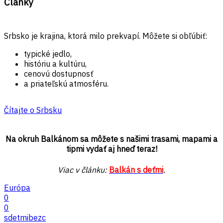
Články
Srbsko je krajina, ktorá milo prekvapí. Môžete si obľúbiť:
typické jedlo,
históriu a kultúru,
cenovú dostupnosť
a priateľskú atmosféru.
Čítajte o Srbsku
Na okruh Balkánom sa môžete s našimi trasami, mapami a
tipmi vydať aj hneď teraz!
Viac v článku:
Balkán s deťmi
.
Európa
0
0
sdetmibezc