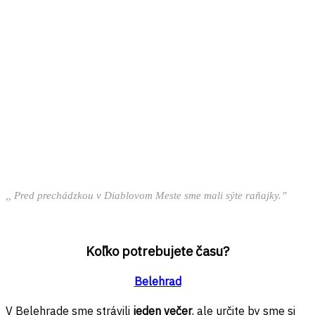
,, Pred prechádzkou v Diablovom Meste sme mali sýte raňajky.”
Koľko potrebujete času?
Belehrad
V Belehrade sme strávili
jeden večer
, ale určite by sme si