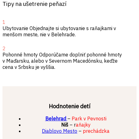
Tipy na ušetrenie peňazí
1
Ubytovanie
Objednajte si ubytovanie s raňajkami v
menšom meste, nie v Belehrade.
2
Pohonné hmoty
Odporúčame doplniť pohonné hmoty
v Maďarsku, alebo v Severnom Macedónsku, keďže
cena v Srbsku je vyššia.
Hodnotenie detí
Belehrad
–
Park v Pevnosti
Niš
– r
aňajky
Diablovo Mesto
–
prechádzka