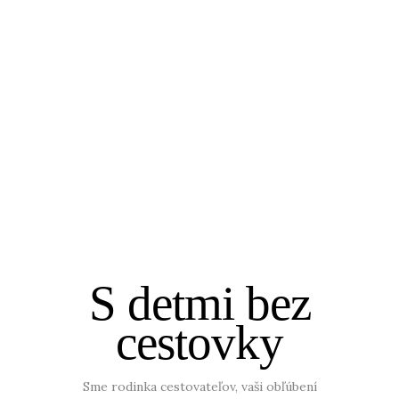
S detmi bez
cestovky
Sme rodinka cestovateľov, vaši obľúbení