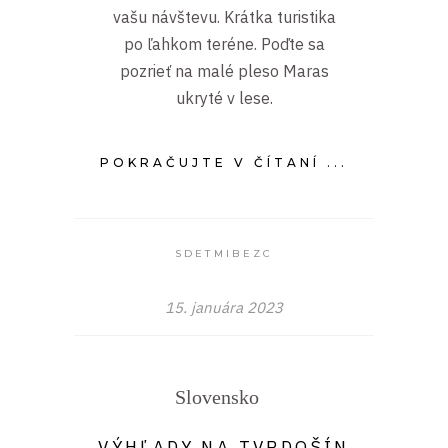
vašu návštevu. Krátka turistika
po ľahkom teréne. Poďte sa
pozrieť na malé pleso Maras
ukryté v lese.
POKRAČUJTE V ČÍTANÍ ...
SDETMIBEZC
15. januára 2023
Slovensko
VÝHĽADY NA TVRDOŠÍN