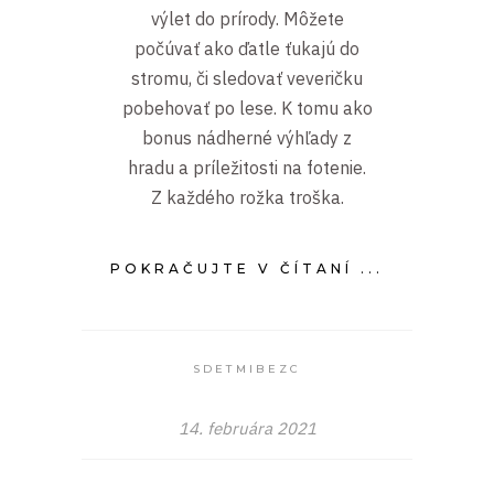
výlet do prírody. Môžete
počúvať ako ďatle ťukajú do
stromu, či sledovať veveričku
pobehovať po lese. K tomu ako
bonus nádherné výhľady z
hradu a príležitosti na fotenie.
Z každého rožka troška.
POKRAČUJTE V ČÍTANÍ ...
SDETMIBEZC
14. februára 2021