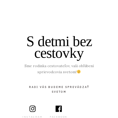
S detmi bez
cestovky
Sme rodinka cestovateľov, vaši obľúbení
sprievodcovia svetom!
RADI VÁS BUDEME SPREVÁDZAŤ
SVETOM
INSTAGRAM
FACEBOOK