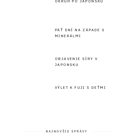
OKRUH PO JAPONSKU
PÄŤ DNÍ NA ZÁPADE S
MINERÁLMI
OBJAVENIE SÍRY V
JAPONSKU
VÝLET K FUJI S DEŤMI
NAJNOVŠIE SPRÁVY