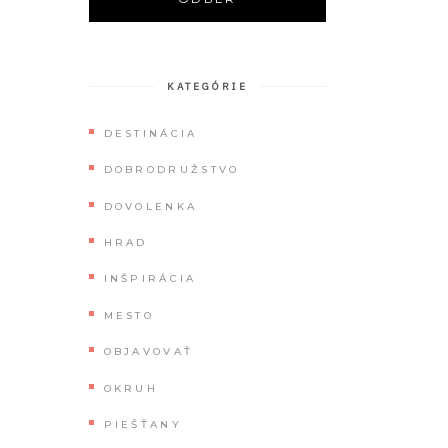
KATEGÓRIE
DESTINÁCIA
DOBRODRUŽSTVO
DOVOLENKA
HRAD
INŠPIRÁCIA
MESTO
OBJAVOVAŤ
OKRUH
PIEŠŤANY