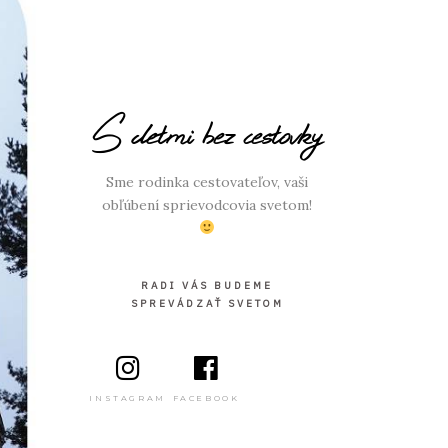
S detmi bez cestovky
Sme rodinka cestovateľov, vaši
obľúbení sprievodcovia svetom!
RADI VÁS BUDEME
SPREVÁDZAŤ SVETOM
INSTAGRAM
FACEBOOK