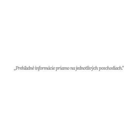
,,Prehľadné informácie priamo na jednotlivých poschodiach.”