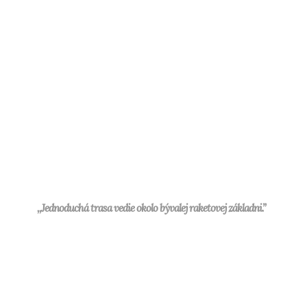
,,Jednoduchá trasa vedie okolo bývalej raketovej základni.”