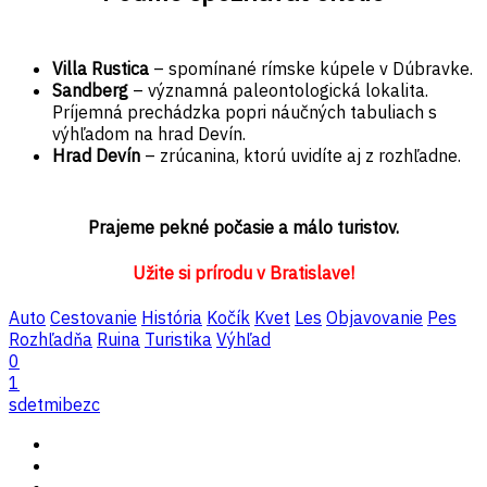
Villa Rustica
– spomínané rímske kúpele v Dúbravke.
Sandberg
– významná paleontologická lokalita.
Príjemná prechádzka popri náučných tabuliach s
výhľadom na hrad Devín.
Hrad Devín
– zrúcanina, ktorú uvidíte aj z rozhľadne.
Prajeme pekné počasie a málo turistov.
Užite si prírodu v Bratislave!
Auto
Cestovanie
História
Kočík
Kvet
Les
Objavovanie
Pes
Rozhľadňa
Ruina
Turistika
Výhľad
0
1
sdetmibezc