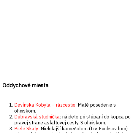
Oddychové miesta
Devínska Kobyla – rázcestie
: Malé posedenie s
ohniskom.
Dúbravská studnička
: nájdete pri stúpaní do kopca po
pravej strane asfaltovej cesty. S ohniskom.
Biele Skaly
: N
iekdajší kameňolom (tzv. Fuchsov lom).