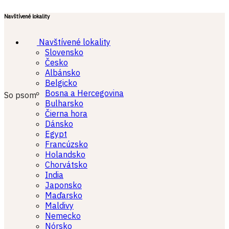
Navštívené lokality
Navštívené lokality
Slovensko
Česko
Albánsko
Belgicko
Bosna a Hercegovina
So psom
Bulharsko
Čierna hora
Dánsko
Egypt
Francúzsko
Holandsko
Chorvátsko
India
Japonsko
Maďarsko
Maldivy
Nemecko
Nórsko