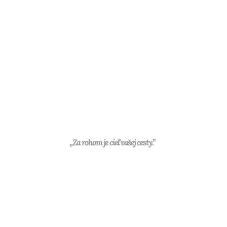
,,Za rohom je cieľ vašej cesty.”