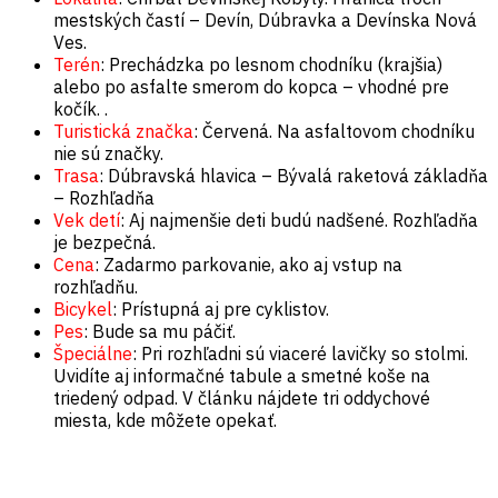
mestských častí – Devín, Dúbravka a Devínska Nová
Ves.
Terén
: Prechádzka po lesnom chodníku (krajšia)
alebo po asfalte smerom do kopca – vhodné pre
kočík. .
Turistická značka
: Červená. Na asfaltovom chodníku
nie sú značky.
Trasa
: Dúbravská hlavica – Bývalá raketová základňa
– Rozhľadňa
Vek detí
: Aj najmenšie deti budú nadšené. Rozhľadňa
je bezpečná.
Cena
: Zadarmo parkovanie, ako aj vstup na
rozhľadňu.
Bicykel
: Prístupná aj pre cyklistov.
Pes
: Bude sa mu páčiť.
Špeciálne
: Pri rozhľadni sú viaceré lavičky so stolmi.
Uvidíte aj informačné tabule a smetné koše na
triedený odpad. V článku nájdete tri oddychové
miesta, kde môžete opekať.