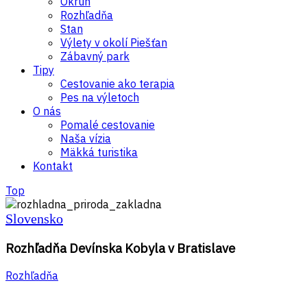
Okruh
Rozhľadňa
Stan
Výlety v okolí Piešťan
Zábavný park
Tipy
Cestovanie ako terapia
Pes na výletoch
O nás
Pomalé cestovanie
Naša vízia
Mäkká turistika
Kontakt
Top
Slovensko
Rozhľadňa Devínska Kobyla v Bratislave
Rozhľadňa