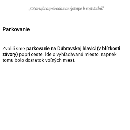
,,Očarujúca príroda na výstupe k rozhľadni.”
Parkovanie
Zvolili sme
parkovanie na Dúbravskej hlavici (v blízkosti
závory)
popri ceste. Ide o vyhľadávané miesto, napriek
tomu bolo dostatok voľných miest.