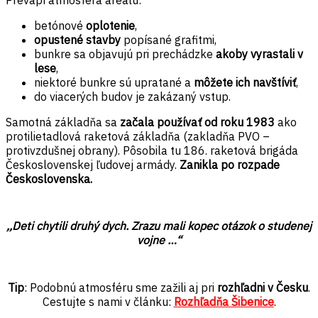
Prevapí atmosféra areálu:
betónové
oplotenie
,
opustené stavby
popísané grafitmi,
bunkre sa objavujú pri prechádzke
akoby vyrastali v
lese
,
niektoré bunkre sú upratané a
môžete ich navštíviť
,
do viacerých budov je zakázaný vstup.
Samotná základňa sa
začala používať od roku 1983
ako
protilietadlová raketová základňa (zakladňa PVO –
protivzdušnej obrany). Pôsobila tu 186. raketová brigáda
Československej ľudovej armády.
Zanikla po rozpade
Československa.
,,Deti chytili druhý dych. Zrazu mali kopec otázok o studenej
vojne …“
Tip
: Podobnú atmosféru sme zažili aj pri
rozhľadni v Česku
.
Cestujte s nami v článku:
Rozhľadňa Šibenice
.