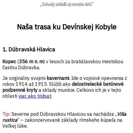
,,Schody zvládli aj menšie deti.”
Naša trasa ku Devínskej Kobyle
1. Dúbravská Hlavica
Kopec
(
356 m n. m
) v lesoch za bratislavskou mestskou
časťou Dúbravka.
Je originálny svojimi
kavernami
. Ide o vojnové opevnenia z
rokov 1914 až 1915. Slúžili ako
delostrelecké betónové
podzemné kryty
a sklady munície. Celkovo ich je v tejto
oblasti
viac ako tridsať
.
Tip
: Severne pod Dúbravskou Hlavicou sa nachádza ,,
Villa
rustica
“ – zakonzervované základy rímskeho kúpeľa na
Veľkej lúke.