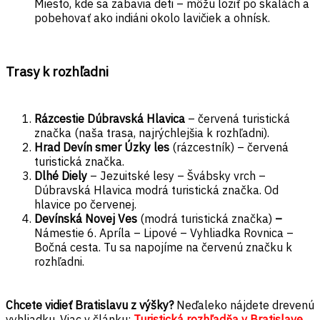
Miesto, kde sa zabavia deti – môžu loziť po skalách a
pobehovať ako indiáni okolo lavičiek a ohnísk.
Trasy k rozhľadni
Rázcestie Dúbravská Hlavica
– červená turistická
značka (naša trasa, najrýchlejšia k rozhľadni).
Hrad Devín smer Úzky les
(rázcestník) – červená
turistická značka.
Dlhé Diely
– Jezuitské lesy – Švábsky vrch –
Dúbravská Hlavica modrá turistická značka. Od
hlavice po červenej.
Devínská Novej Ves
(modrá turistická značka)
–
Námestie 6. Apríla – Lipové – Vyhliadka Rovnica –
Bočná cesta. Tu sa napojíme na červenú značku k
rozhľadni.
Chcete vidieť Bratislavu z výšky?
Neďaleko nájdete drevenú
vyhliadku. Viac v článku:
Turistická rozhľadňa v Bratislave
.