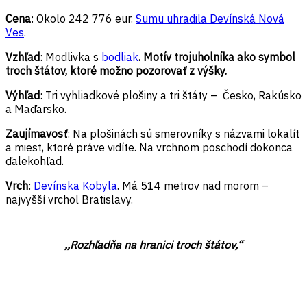
Cena
: Okolo 242 776 eur.
Sumu uhradila Devínská Nová
Ves
.
Vzhľad
: Modlivka s
bodliak
. Motív trojuholníka ako symbol
troch štátov, ktoré možno pozorovať z výšky.
Výhľad
: Tri vyhliadkové plošiny a tri štáty – Česko, Rakúsko
a Maďarsko.
Zaujímavosť
: Na plošinách sú smerovníky s názvami lokalít
a miest, ktoré práve vidíte. Na vrchnom poschodí dokonca
ďalekohľad.
Vrch
:
Devínska Kobyla
. Má 514 metrov nad morom –
najvyšší vrchol Bratislavy.
,,Rozhľadňa na hranici troch štátov,“