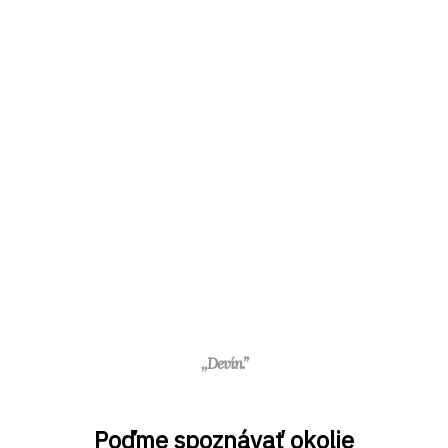
,,Devín.”
Poďme spoznávať okolie