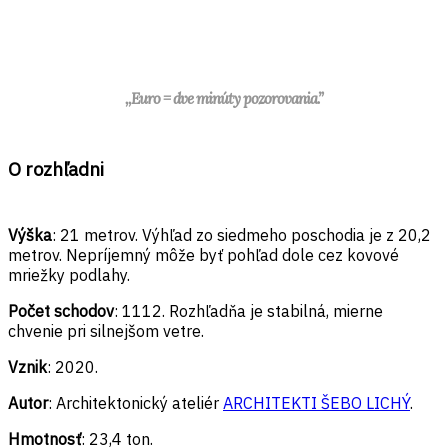
,,Euro = dve minúty pozorovania.”
O rozhľadni
Výška
: 21 metrov. Výhľad zo siedmeho poschodia je z 20,2
metrov. Nepríjemný môže byť pohľad dole cez kovové
mriežky podlahy.
Počet schodov
: 1112. Rozhľadňa je stabilná, mierne
chvenie pri silnejšom vetre.
Vznik
: 2020.
Autor
: Architektonický ateliér
ARCHITEKTI ŠEBO LICHÝ
.
Hmotnosť
: 23,4 ton.