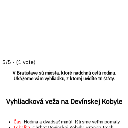
5/5 - (1 vote)
V Bratislave sú miesta, ktoré nadchnú celú rodinu.
Ukážeme vám vyhliadku, z ktorej uvidíte tri štáty.
Vyhliadková veža na Devínskej Kobyle
Čas
: Hodina a dvadsať minút. Išli sme veľmi pomaly.
Lokalita
: Chrbát Devínskej Kobyly. Hranica troch