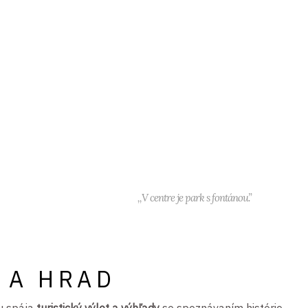
,,V centre je park s fontánou.”
Š A HRAD