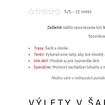
5/5 - (1 vote)
Začiatok
nášho spoznávania bol
V
Spoznáva
Trasa
: Šariš a okolie.
Terén
: Vyberali sme taký, aby bol vhodný a
Vek detí
: Vhodné aj pre najmenšie deti.
Špeciálne
: Možnosť nachádzať lokality s mi
Možno vám v reštaurácii ponú
VÝLETY V ŠA