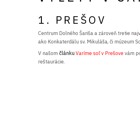
1. PREŠOV
Centrum Dolného Šariša a zároveň tretie naj
ako Konkaterdálu sv. Mikuláša, či múzeum So
V našom
článku
Varíme soľ v Prešove
vám po
reštaurácie.