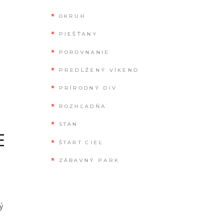
OKRUH
PIEŠŤANY
POROVNANIE
PREDĹŽENÝ VÍKEND
PRÍRODNÝ DIV
ROZHĽADŇA
STAN
E
ŠTART CIEĽ
ZÁBAVNÝ PARK
rý