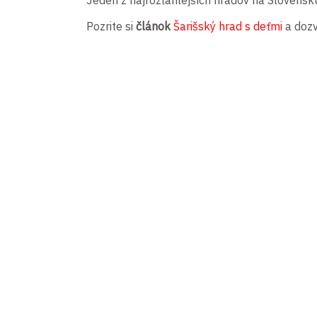
Jeden z najrozľahlejších hradov na Slovensk
Pozrite si
článok
Šarišský hrad s deťmi
a dozv