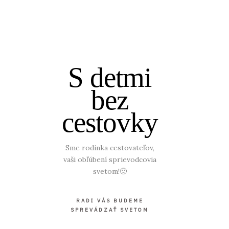
S detmi
bez
cestovky
Sme rodinka cestovateľov,
vaši obľúbení sprievodcovia
svetom!🙂
RADI VÁS BUDEME
SPREVÁDZAŤ SVETOM