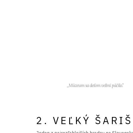
,,Múzeum sa deťom veľmi páčilo.”
2. VEĽKÝ ŠARI