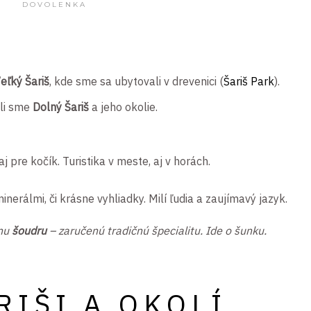
DOVOLENKA
eľký Šariš
, kde sme sa ubytovali v drevenici (
Šariš Park
).
li sme
Dolný Šariš
a jeho okolie.
j pre kočík. Turistika v meste, aj v horách.
nerálmi, či krásne vyhliadky. Milí ľudia a zaujímavý jazyk.
knu
šoudru
– zaručenú tradičnú špecialitu. Ide o šunku.
RIŠI A OKOLÍ