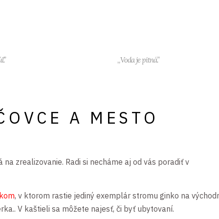
ľ.”
,,Voda je pitná.”
IČOVCE A MESTO
á na zrealizovanie. Radi si necháme aj od vás poradiť v
rkom
, v ktorom rastie jediný exemplár stromu ginko na výcho
rka.. V kaštieli sa môžete najesť, či byť ubytovaní.