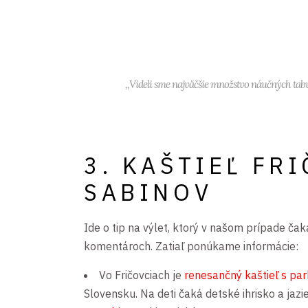
,,Videli sme najväčšie množstvo náučných tabú
3. KAŠTIEĽ FR
SABINOV
Ide o tip na výlet, ktorý v našom prípade čak
komentároch. Zatiaľ ponúkame informácie:
Vo Fričovciach je
renesančný kaštieľ s pa
Slovensku. Na deti čaká detské ihrisko a jazie