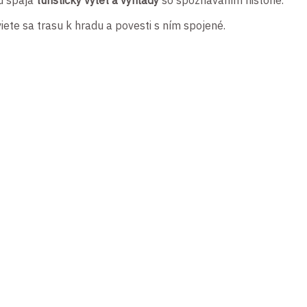
u spája
turistický výlet a výhľady
so spoznávaním histórie.
iete sa trasu k hradu a povesti s ním spojené.