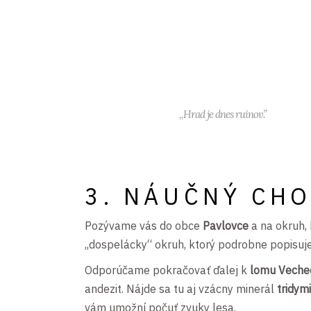
,,Hrad je dnes ruinov.”
3. NÁUČNÝ CHO
Pozývame vás do obce
Pavlovce
a na okruh,
,,dospelácky“ okruh, ktorý podrobne popisuj
Odporúčame pokračovať ďalej k
lomu Veche
andezit. Nájde sa tu aj vzácny minerál
tridymi
vám umožní počuť zvuky lesa.