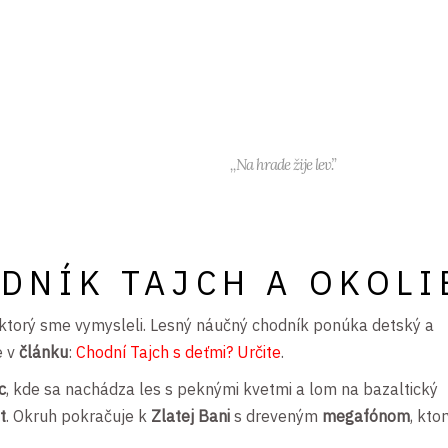
,,Na hrade žije lev.”
DNÍK TAJCH A OKOLI
 ktorý sme vymysleli. Lesný náučný chodník ponúka detský a
e v
článku
:
Chodní Tajch s deťmi? Určite
.
c
, kde sa nachádza les s peknými kvetmi a lom na bazaltický
t
. Okruh pokračuje k
Zlatej Bani
s dreveným
megafónom
, kto