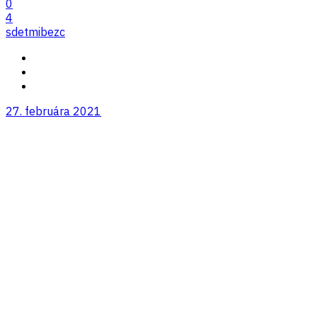
0
4
sdetmibezc
27. februára 2021