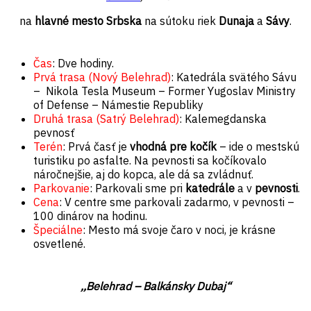
na
hlavné mesto Srbska
na sútoku riek
Dunaja
a
Sávy
.
Čas
: Dve hodiny.
Prvá trasa (Nový Belehrad)
: Katedrála svätého Sávu
– Nikola Tesla Museum – Former Yugoslav Ministry
of Defense – Námestie Republiky
Druhá trasa (Satrý Belehrad)
: Kalemegdanska
pevnosť
Terén
: Prvá časť je
vhodná pre kočík
– ide o mestskú
turistiku po asfalte. Na pevnosti sa kočíkovalo
náročnejšie, aj do kopca, ale dá sa zvládnuť.
Parkovanie
: Parkovali sme pri
katedrále
a v
pevnosti
.
Cena
: V centre sme parkovali zadarmo, v pevnosti –
100 dinárov na hodinu.
Špeciálne
: Mesto má svoje čaro v noci, je krásne
osvetlené.
,,Belehrad – Balkánsky Dubaj“