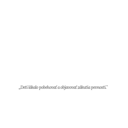
,,Deti lákalo pobehovať a objavovať zákutia pevnosti.``