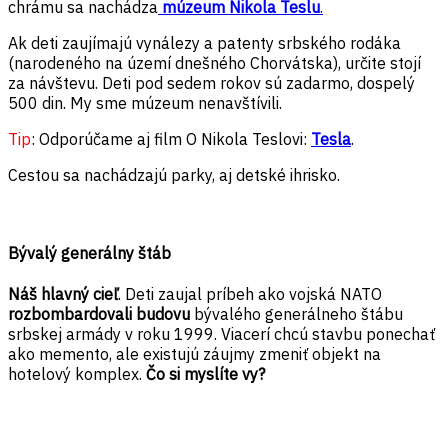
chrámu sa nachádza
múzeum Nikola Teslu
.
Ak deti zaujímajú vynálezy a patenty srbského rodáka
(narodeného na území dnešného Chorvátska), určite stojí
za návštevu. Deti pod sedem rokov sú zadarmo, dospelý
500 din. My sme múzeum nenavštívili.
Tip
: Odporúčame aj film O Nikola Teslovi:
Tesla
.
Cestou sa nachádzajú parky, aj detské ihrisko.
Bývalý generálny štáb
Náš hlavný cieľ
. Deti zaujal príbeh ako vojská NATO
rozbombardovali budovu
bývalého generálneho štábu
srbskej armády v roku 1999. Viacerí chcú stavbu ponechať
ako memento, ale existujú záujmy zmeniť objekt na
hotelový komplex.
Čo si myslíte vy?