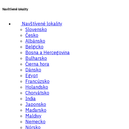
Navštívené lokality
Navštívené lokality
Slovensko
Česko
Albánsko
Belgicko
Bosna a Hercegovina
Bulharsko
Čierna hora
Dánsko
Egypt
Francúzsko
Holandsko
Chorvátsko
India
Japonsko
Maďarsko
Maldivy
Nemecko
Nórsko