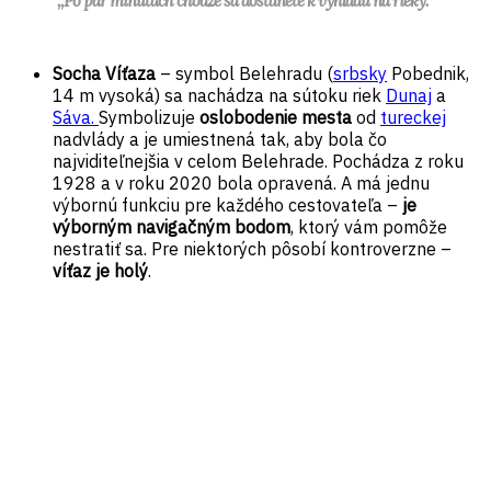
,,Po pár minutách chôdze sa dostanete k výhľadu na rieky.``
Socha Víťaza
– symbol Belehradu (
srbsky
Pobednik,
14 m vysoká) sa nachádza na sútoku riek
Dunaj
a
Sáva.
Symbolizuje
oslobodenie mesta
od
tureckej
nadvlády a je umiestnená tak, aby bola čo
najviditeľnejšia v celom Belehrade. Pochádza z roku
1928 a v roku 2020 bola opravená. A má jednu
výbornú funkciu pre každého cestovateľa –
je
výborným navigačným bodom
, ktorý vám pomôže
nestratiť sa. Pre niektorých pôsobí kontroverzne –
víťaz je holý
.