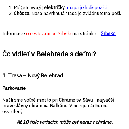
Môžete využiť
električky
,
mapa je k dispozícii.
Chôdza
. Naša navrhnutá trasa je zvládnuteľná peši.
Informácie
o cestovaní po Srbsku
na stránke: :
Srbsko
.
Čo vidieť v Belehrade s deťmi?
1. Trasa – Nový Belehrad
Parkovanie
Našli sme voľné miest
o
pri
Chráme sv. Sávu
–
najväčší
pravoslávny chrám na Balkáne
. V noci je nádherne
osvetlený.
Až 10 tisíc veriacich môže byť naraz v chráme.