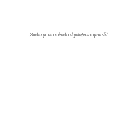
,,Sochu po sto rokoch od položenia opravili.``