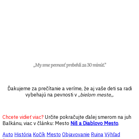
,,My sme pevnosť prebehli za 30 minút.”
Ďakujeme za prečítanie a veríme, že aj vaše deti sa radi
vybehajú na pevnosti v ,,
bielom meste
„.
Chcete vidieť viac?
Určite pokračujte ďalej smerom na juh
Balkánu, viac v článku: Mesto
Niš a Diablovo Mesto
.
Auto
História
Kočík
Mesto
Objavovanie
Ruina
Výhľad