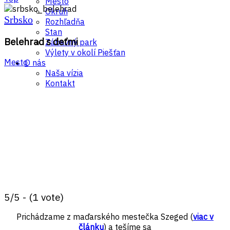
Mesto
Okruh
Srbsko
Rozhľadňa
Stan
Belehrad s deťmi
Zábavný park
Výlety v okolí Piešťan
Mesto
O nás
Naša vízia
Kontakt
5/5 - (1 vote)
Prichádzame z maďarského mestečka Szeged (
viac v
článku
) a tešíme sa