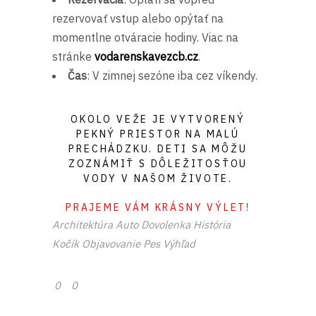
rezervovať vstup alebo opýtať na
momentlne otváracie hodiny. Viac na
stránke
vodarenskavezcb.cz
.
Čas
: V zimnej sezóne iba cez víkendy.
OKOLO VEŽE JE VYTVORENÝ
PEKNÝ PRIESTOR NA MALÚ
PRECHÁDZKU. DETI SA MÔŽU
ZOZNÁMIŤ S DÔLEŽITOSŤOU
VODY V NAŠOM ŽIVOTE.
PRAJEME VÁM KRÁSNY VÝLET!
Architektúra
Auto
Dovolenka
História
Kočík
Objavovanie
Pes
Výhľad
0
0