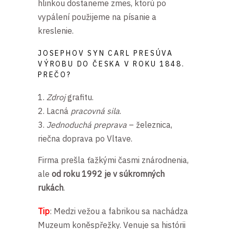
hlinkou dostaneme zmes, ktorú po
vypálení použijeme na písanie a
kreslenie.
JOSEPHOV SYN CARL PRESÚVA
VÝROBU DO ČESKA V ROKU 1848.
PREČO?
Zdroj
grafitu.
Lacná
pracovná sila
.
Jednoduchá preprava
– železnica,
riečna doprava po Vltave.
Firma prešla ťažkými časmi znárodnenia,
ale
od roku 1992 je v súkromných
rukách
.
Tip
: Medzi vežou a fabrikou sa nachádza
Muzeum koněspřežky. Venuje sa histórii