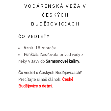
VODÁRENSKÁ VEŽA V
ČESKÝCH
BUDĚJOVICIACH
ČO VEDIEŤ?
Vznik
: 18. storočie.
Funkcia
: Zaisťovala prívod vody z
rieky Vltavy do
Samsonovej kašny
.
Čo vedieť o Českých Budějoviciach?
Prečítajte si náš článok:
České
Budějovice s deťmi
.