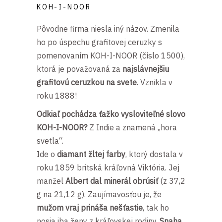
KOH-I-NOOR
Pôvodne firma niesla iný názov. Zmenila
ho po úspechu grafitovej ceruzky s
pomenovaním KOH-I-NOOR (číslo 1500),
ktorá je považovaná za
najslávnejšiu
grafitovú ceruzkou na svete
. Vznikla v
roku 1888!
Odkiaľ pochádza ťažko vysloviteľné slovo
KOH-I-NOOR?
Z Indie a znamená ,,hora
svetla“.
Ide o
diamant žltej farby
, ktorý dostala v
roku 1859 britská kráľovná Viktória. Jej
manžel
Albert dal minerál obrúsiť
(z 37,2
g na 21,12 g). Zaujímavosťou je, že
mužom vraj prináša nešťastie
, tak ho
nosia iba ženy z kráľovskej rodiny.
Snaha