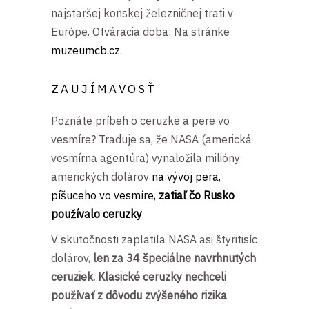
najstaršej konskej železničnej trati v
Európe. Otváracia doba: Na stránke
muzeumcb.cz
.
ZAUJÍMAVOSŤ
Poznáte príbeh o ceruzke a pere vo
vesmíre? Traduje sa, že NASA (americká
vesmírna agentúra) vynaložila milióny
amerických dolárov
na vývoj pera,
píšuceho vo vesmíre,
zatiaľ čo Rusko
používalo ceruzky
.
V skutočnosti zaplatila NASA asi štyritisíc
dolárov,
len za 34 špeciálne navrhnutých
ceruziek. Klasické ceruzky nechceli
používať z dôvodu zvýšeného rizika