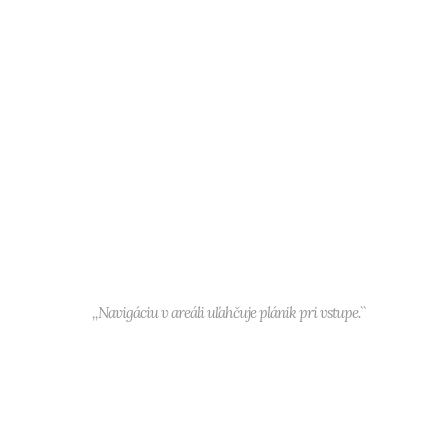
,,Navigáciu v areáli uľahčuje plánik pri vstupe.``