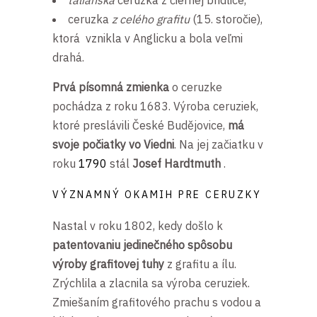
talianska
ceruzka z čiernej bridlice,
ceruzka
z celého grafitu
(15. storočie),
ktorá vznikla v Anglicku a bola veľmi
drahá.
Prvá písomná zmienka
o ceruzke
pochádza z roku 1683. Výroba ceruziek,
ktoré preslávili České Budějovice,
má
svoje počiatky vo Viedni
. Na jej začiatku v
roku
1790
stál
Josef Hardtmuth
.
VÝZNAMNÝ OKAMIH PRE CERUZKY
Nastal v roku 1802, kedy došlo k
patentovaniu jedinečného spôsobu
výroby grafitovej tuhy
z grafitu a ílu.
Zrýchlila a zlacnila sa výroba ceruziek.
Zmiešaním grafitového prachu s vodou a