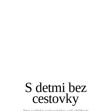
S detmi bez
cestovky
Sme rodinka cestovateľov, vaši obľúbení