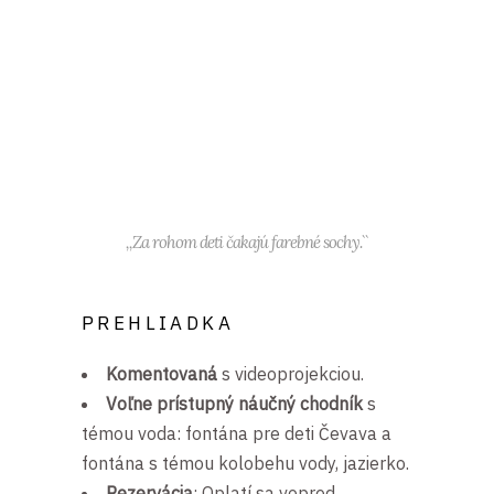
,,Za rohom deti čakajú farebné sochy.``
PREHLIADKA
Komentovaná
s videoprojekciou.
Voľne prístupný náučný chodník
s
témou voda: fontána pre deti Čevava a
fontána s témou kolobehu vody, jazierko.
Rezervácia
: Oplatí sa vopred