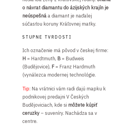
o návrat diamantu do ázijských krajín je
neúspešná
a diamant je naďalej
súčasťou koruny Kráľovnej matky.
STUPNE TVRDOSTI
Ich označenie má pôvod v českej firme:
H
= Hardtmuth,
B
= Budweis
(Budějovice),
F
= Franz Hardmuth
(
vynálezca modernej technológie.
Tip
: Na vrátnici vám radi dajú mapku k
podnikovej predajni V Českých
Budějoviciach, kde si
môžete kúpiť
ceruzky
– suveníry. Nachádza sa v
centre.