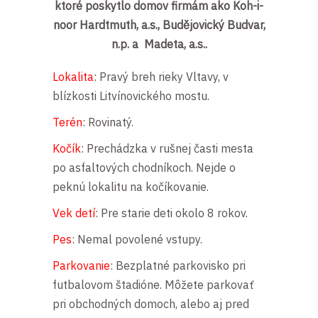
ktoré poskytlo domov firmám ako Koh-i-
noor Hardtmuth, a.s., Budějovický Budvar,
n.p. a Madeta, a.s..
Lokalita
: Pravý breh rieky Vltavy, v
blízkosti Litvínovického mostu.
Terén
: Rovinatý.
Kočík
: Prechádzka v rušnej časti mesta
po asfaltových chodníkoch. Nejde o
peknú lokalitu na kočíkovanie.
Vek detí
: Pre starie deti okolo 8 rokov.
Pes
: Nemal povolené vstupy.
Parkovanie
:
Bezplatné parkovisko pri
futbalovom štadióne. Môžete parkovať
pri obchodných domoch, alebo aj pred