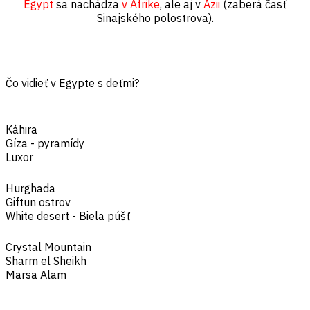
Egypt
sa nachádza
v Afrike
, ale aj v
Ázii
(zaberá časť
Sinajského polostrova).
Čo vidieť v Egypte s deťmi?
Káhira
Gíza - pyramídy
Luxor
Hurghada
Giftun ostrov
White desert - Biela púšť
Crystal Mountain
Sharm el Sheikh
Marsa Alam