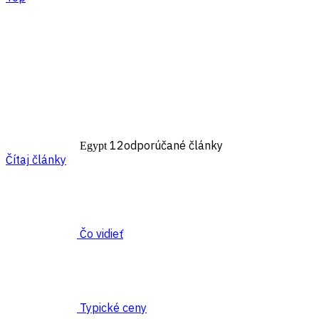
12odporúčané články
Egypt
Čítaj články
Čo vidieť
Typické ceny