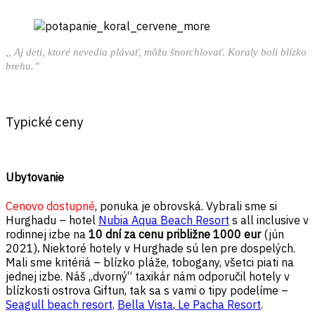
,, Aj deti, ktoré nevedia plávať, môžu šnorchlovať. Koraly boli blízko
brehu.”
Typické ceny
Ubytovanie
Cenovo dostupné
, ponuka je obrovská. Vybrali sme si
Hurghadu – hotel
Nubia Aqua Beach Resort
s all inclusive v
rodinnej izbe na
10 dní za cenu približne 1000 eur
(jún
2021)
.
Niektoré hotely v Hurghade sú len pre dospelých.
Mali sme kritériá – blízko pláže, tobogany, všetci piati na
jednej izbe. Náš ,,dvorný“ taxikár nám odporučil hotely v
blízkosti ostrova Giftun, tak sa s vami o tipy podelíme –
Seagull beach resort,
Bella Vista
,
Le Pacha Resort
.