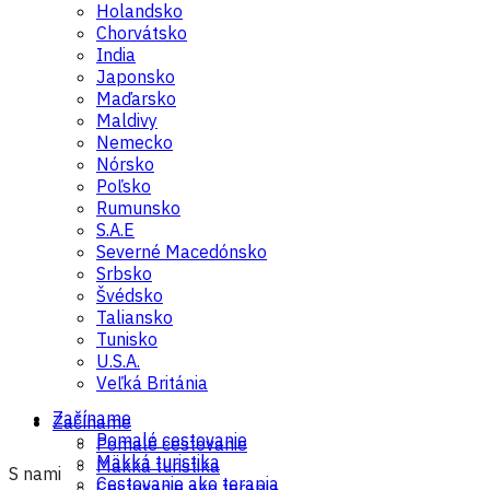
Holandsko
Chorvátsko
India
Japonsko
Maďarsko
Maldivy
Nemecko
Nórsko
Poľsko
Rumunsko
S.A.E
Severné Macedónsko
Srbsko
Švédsko
Taliansko
Tunisko
U.S.A.
Veľká Británia
Začíname
Začíname
Pomalé cestovanie
Pomalé cestovanie
Mäkká turistika
Mäkká turistika
S nami
Cestovanie ako terapia
Cestovanie ako terapia