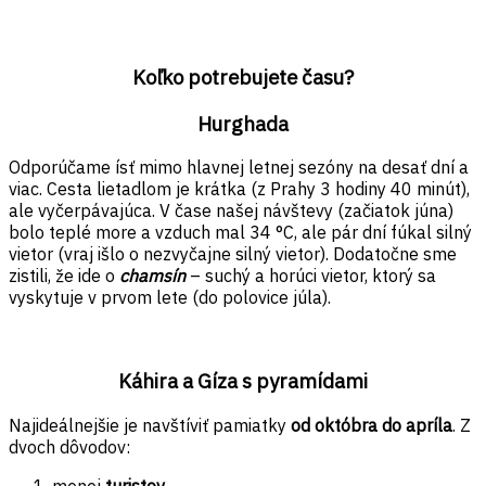
Koľko potrebujete času?
Hurghada
Odporúčame ísť mimo hlavnej letnej sezóny na desať dní a
viac. Cesta lietadlom je krátka (z Prahy 3 hodiny 40 minút),
ale vyčerpávajúca. V čase našej návštevy (začiatok júna)
bolo teplé more a vzduch mal 34 °C, ale pár dní fúkal silný
vietor (vraj išlo o nezvyčajne silný vietor). Dodatočne sme
zistili, že ide o
chamsín
– suchý a horúci vietor, ktorý sa
vyskytuje v prvom lete (do polovice júla).
Káhira a Gíza s pyramídami
Najideálnejšie je navštíviť pamiatky
od októbra do apríla
. Z
dvoch dôvodov:
menej
turistov
,