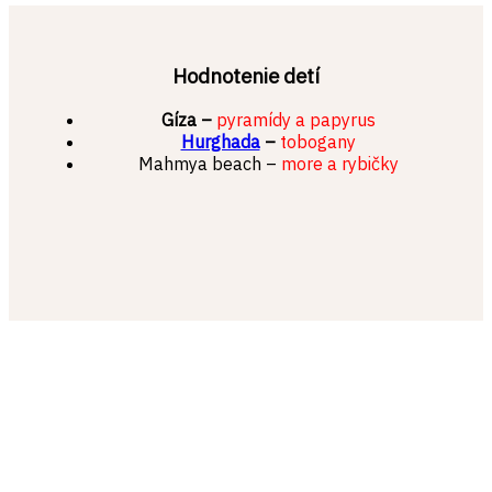
Hodnotenie detí
Gíza –
pyramídy a papyrus
Hurghada
–
tobogany
Mahmya beach –
more a rybičky