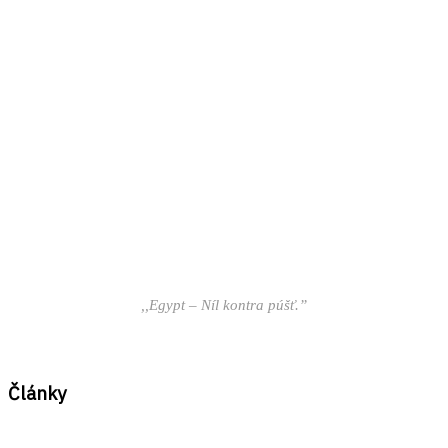
,,Egypt – Níl kontra púšť.”
Články