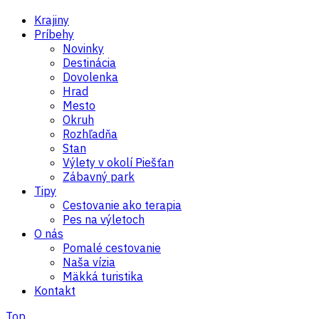
Krajiny
Príbehy
Novinky
Destinácia
Dovolenka
Hrad
Mesto
Okruh
Rozhľadňa
Stan
Výlety v okolí Piešťan
Zábavný park
Tipy
Cestovanie ako terapia
Pes na výletoch
O nás
Pomalé cestovanie
Naša vízia
Mäkká turistika
Kontakt
Top