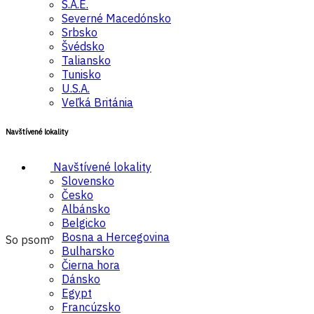
S.A.E.
Severné Macedónsko
Srbsko
Švédsko
Taliansko
Tunisko
U.S.A.
Veľká Británia
Navštívené lokality
Navštívené lokality
Slovensko
Česko
Albánsko
Belgicko
Bosna a Hercegovina
So psom
Bulharsko
Čierna hora
Dánsko
Egypt
Francúzsko