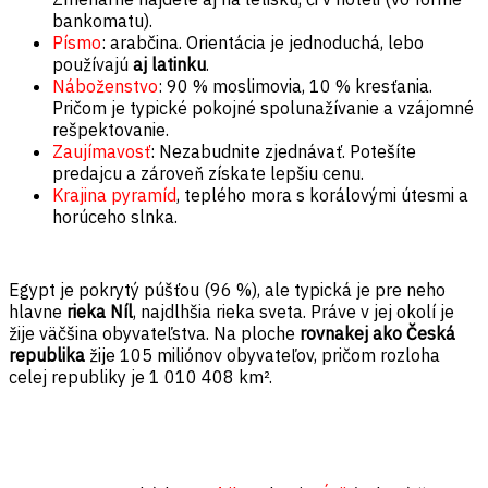
bankomatu).
Písmo
: arabčina. Orientácia je jednoduchá, lebo
používajú
aj latinku
.
Náboženstvo
: 90 % moslimovia, 10 % kresťania.
Pričom je typické pokojné spolunažívanie a vzájomné
rešpektovanie.
Zaujímavosť
: Nezabudnite zjednávať. Potešíte
predajcu a zároveň získate lepšiu cenu.
Krajina pyramíd
, teplého mora s korálovými útesmi a
horúceho slnka.
Egypt je pokrytý púšťou (96 %), ale typická je pre neho
hlavne
rieka Níl
, najdlhšia rieka sveta. Práve v jej okolí je
žije väčšina obyvateľstva. Na ploche
rovnakej ako Česká
republika
žije 105 miliónov obyvateľov, pričom rozloha
celej republiky je 1 010 408 km².