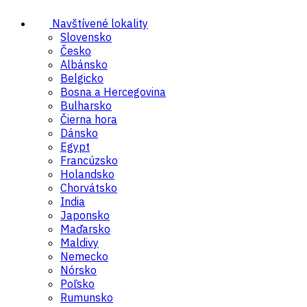
Navštívené lokality
Slovensko
Česko
Albánsko
Belgicko
Bosna a Hercegovina
Bulharsko
Čierna hora
Dánsko
Egypt
Francúzsko
Holandsko
Chorvátsko
India
Japonsko
Maďarsko
Maldivy
Nemecko
Nórsko
Poľsko
Rumunsko