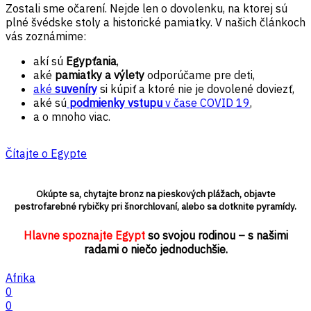
Zostali sme očarení. Nejde len o dovolenku, na ktorej sú
plné švédske stoly a historické pamiatky. V našich článkoch
vás zoznámime:
akí sú
Egypťania
,
aké
pamiatky a výlety
odporúčame pre deti,
aké
suveníry
si kúpiť a ktoré nie je dovolené doviezť,
aké sú
podmienky vstupu
v čase COVID 19
,
a o mnoho viac.
Čítajte o Egypte
Okúpte sa, chytajte bronz na pieskových plážach, objavte
pestrofarebné rybičky pri šnorchlovaní, alebo sa dotknite pyramídy.
Hlavne spoznajte Egypt
so svojou rodinou – s našimi
radami o niečo jednoduchšie.
Afrika
0
0