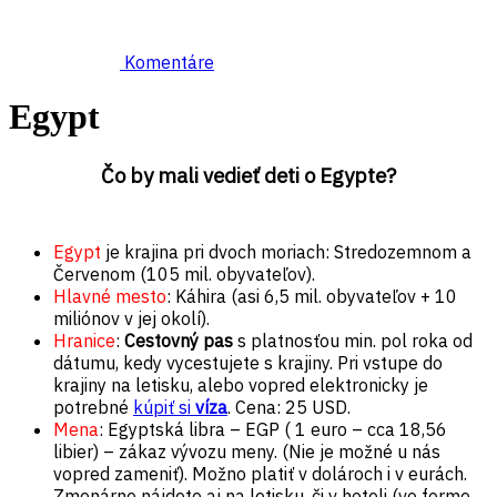
Komentáre
Egypt
Čo by mali vedieť deti o Egypte?
Egypt
je krajina pri dvoch moriach: Stredozemnom a
Červenom (105 mil. obyvateľov).
Hlavné mesto
: Káhira (asi 6,5 mil. obyvateľov + 10
miliónov v jej okolí).
Hranice
:
Cestovný pas
s platnosťou min. pol roka od
dátumu, kedy vycestujete s krajiny. Pri vstupe do
krajiny na letisku, alebo vopred elektronicky je
potrebné
kúpiť si
víza
. Cena: 25 USD.
Mena
: Egyptská libra – EGP ( 1 euro – cca 18,56
libier) – zákaz vývozu meny. (Nie je možné u nás
vopred zameniť). Možno platiť v dolároch i v eurách.
Zmenárne nájdete aj na letisku, či v hoteli (vo forme