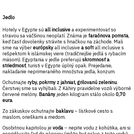
Jedlo
Hotely v Egypte sú
all inclusive
a experimentovať so
stravou sa väčšinou neoplatí. Známa je
faraónova pomsta
,
keď časť dovolenky strávite s hnačkou na záchode. Mali
sme na výber
európsky
all inclusive
a soft
all inclusive s
rešpektom k islámskej viere (tradičnejšie jedlá s rybacím
mäsom). Egypťania v jedle preferujú
skromnosť a
striedmosť
, turisti v Egypte úplný opak. Prejedanie,
nakladanie neprimeraného množstva jedla, konzum.
Ochutnajte
ryby, pokrmy z jahniat, grilovanú zeleninu
.
Čerstvej sme sa vyhýbali. Z Káhiry pravidelne vozili výborné
červené melóny.
Banány
jeden kilogram stálo okolo
0,70
eura
.
Zo zákuskov ochutnajte
baklavu
– lístkové cesto s
maslom, orieškami a medom.
Osobitnou kapitolou je
voda
– nepite vodu z kohútika, ani si
nepridávajte ľad do nápojov (môže byť práve z tejto vody).