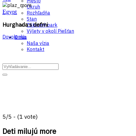
Mesto
Okruh
Egypt
Rozhľadňa
Stan
Hurghada s deťmi
Zábavný park
Výlety v okolí Piešťan
Dovolenka
O nás
Naša vízia
Kontakt
5/5 - (1 vote)
Deti milujú more