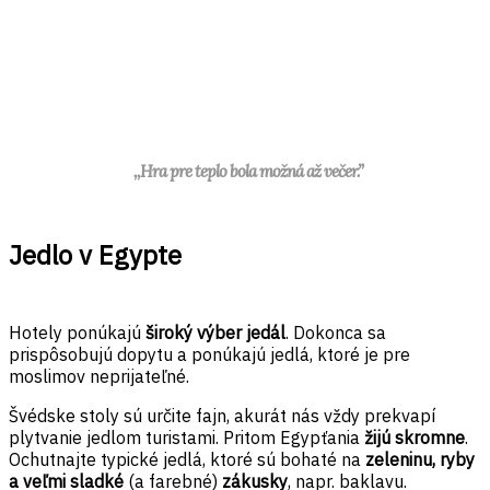
,,Hra pre teplo bola možná až večer.”
Jedlo v Egypte
Hotely ponúkajú
široký výber jedál
. Dokonca sa
prispôsobujú dopytu a ponúkajú jedlá, ktoré je pre
moslimov neprijateľné.
Švédske stoly sú určite fajn, akurát nás vždy prekvapí
plytvanie jedlom turistami. Pritom Egypťania
žijú skromne
.
Ochutnajte typické jedlá, ktoré sú bohaté na
zeleninu, ryby
a veľmi sladké
(a farebné)
zákusky
, napr. baklavu.