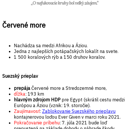
,,O nafukovacie kruhy bol veľký záujem.”
Červené more
Nachádza sa medzi Afrikou a Áziou.
Jedna z najlepších potápačských lokalít na svete.
1 500 koralových rýb a 150 druhov koralov.
Suezský prieplav
prepája
Červené more a Stredozemné more,
dĺžka
: 193 km
hlavným zdrojom HDP
pre Egypt (skrátil cestu medzi
Európou a Áziou (vznik: 19. storočie).
Zaujímavosť
:
Zablokovanie Suezského prieplavu
kontajnerovou loďou Ever Given v marci roku 2021.
Pokračovanie príbehu
: 7. júla 2021 bude loď
prepustená na základe dohody o náhrade škody