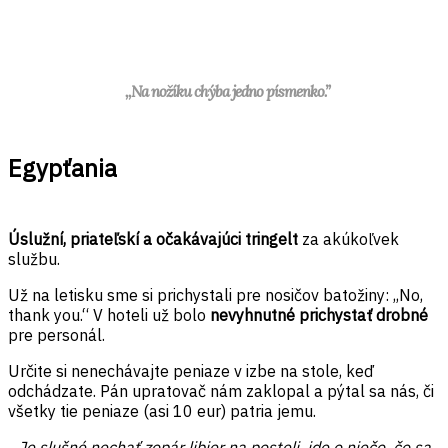
,,Na nožíku chýba jedno písmenko.”
Egypťania
Úslužní, priateľskí a očakávajúci tringelt
za akúkoľvek
službu.
Už na letisku sme si prichystali pre nosičov batožiny: ,,No,
thank you.“ V hoteli už bolo
nevyhnutné prichystať drobné
pre personál.
Určite si nenechávajte peniaze v izbe na stole, keď
odchádzate. Pán upratovač nám zaklopal a pýtal sa nás, či
všetky tie peniaze (asi 10 eur) patria jemu.
Je slušné nechať zopár libier na posteli, ide o niečo, čo sa