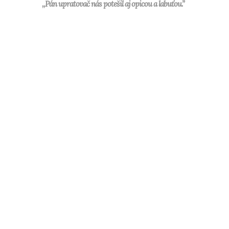
,,Pán upratovač nás potešil aj opicou a labuťou.”