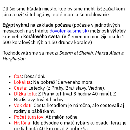
Dlhšie sme hľadali miesto, kde by sme mohli ísť začiatkom
júna a užiť si tobogány, teplé more a šnorchlovanie.
Egypt vyhral
na základe
počasia
(počasie v jednotlivých
mesiacoch na stránke
dovolenka.sme.sk
) možnosti
výletov
,
krásneho
korálového sveta
. (V Červenom mori žije okolo 1
500 koralových rýb a 150 druhov koralov.)
Rozhodovali sme sa medzi
Sharm el Sheikh, Marsa Alam a
Hurghadou
.
Čas
: Desať dní.
Lokalita
: Na pobreží Červeného mora.
Cesta
: Letecky (z Prahy, Bratislavy, Viedne).
Dĺžka letu
: Z Prahy let trval 3 hodiny 40 minút. Z
Bratislavy trvá 4 hodiny.
Vek detí
: Cesta lietadlom je náročná, ale cestovali aj
rodiny s bábätkami.
Počet turistov
: Až milión ročne.
História
: Ide pôvodne o malú rybársku osadu, teraz je
roztiahnutá 40 km pozdĺž pobrežia.