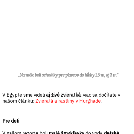
,,Na móle boli schodíky pre plavcov do hĺbky 1,5 m, aj 3 m.”
V Egypte sme videli
aj živé zvieratká
, viac sa dočítate v
našom článku:
Zvieratá a rastliny v Hurghade
.
Pre deti
V našom rezorte boli malé
šmykľavky
do vody,
detské