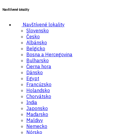
Navštívené lokality
Navštívené lokality
Slovensko
Česko
Albánsko
Belgicko
Bosna a Hercegovina
Bulharsko
Čierna hora
Dánsko
Egypt
Francúzsko
Holandsko
Chorvátsko
India
Japonsko
Maďarsko
Maldivy
Nemecko
Nórsko