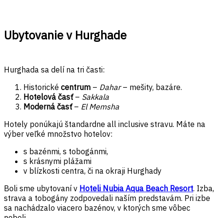
Ubytovanie v Hurghade
Hurghada sa delí na tri časti:
Historické
centrum
–
Dahar
– mešity, bazáre.
Hotelová časť
–
Sakkala
Moderná časť
–
El Memsha
Hotely ponúkajú štandardne all inclusive stravu. Máte na
výber veľké množstvo hotelov:
s bazénmi, s tobogánmi,
s krásnymi plážami
v blízkosti centra, či na okraji Hurghady
Boli sme ubytovaní v
Hoteli Nubia Aqua Beach Resort
. Izba,
strava a tobogány zodpovedali naším predstavám. Pri izbe
sa nachádzalo viacero bazénov, v ktorých sme vôbec
neboli.