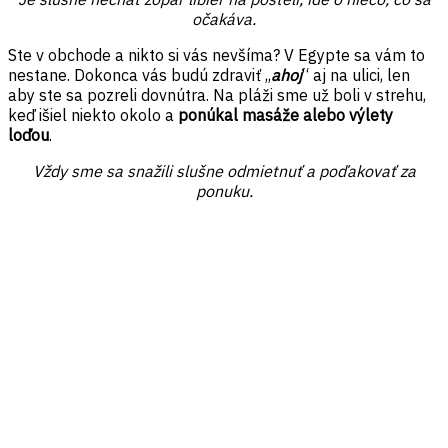
očakáva.
Ste v obchode a nikto si vás nevšíma? V Egypte sa vám to
nestane. Dokonca vás budú zdraviť ,,
ahoj
“ aj na ulici, len
aby ste sa pozreli dovnútra. Na pláži sme už boli v strehu,
keď išiel niekto okolo a
ponúkal masáže alebo výlety
loďou
.
Vždy sme sa snažili slušne odmietnuť a poďakovať za
ponuku.