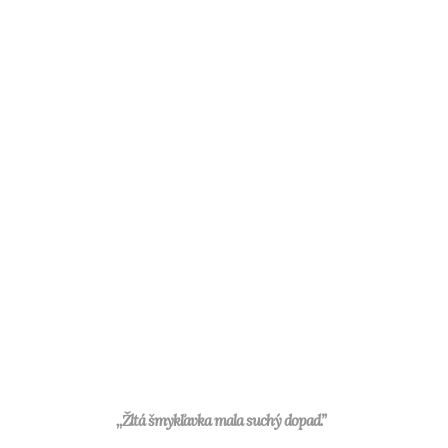
,,Žltá šmykľavka mala suchý dopad.”