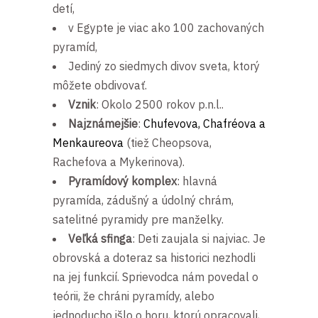
detí,
v Egypte je viac ako 100 zachovaných
pyramíd,
Jediný zo siedmych divov sveta, ktorý
môžete obdivovať.
Vznik
: Okolo 2500 rokov p.n.l..
Najznámejšie
:
Chufevova, Chafréova a
Menkaureova
(tiež Cheopsova,
Rachefova a Mykerinova).
Pyramídový komplex
: hlavná
pyramída, zádušný a údolný chrám,
satelitné pyramidy pre manželky.
Veľká sfinga
: Deti zaujala si najviac. Je
obrovská a doteraz sa historici nezhodli
na jej funkcií. Sprievodca nám povedal o
teórii, že chráni pyramídy, alebo
jednoducho išlo o horu, ktorú opracovali,