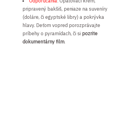
Odporúčania
: Opaľovací krém,
pripravený bakšiš, peniaze na suveníry
(doláre, či egyptské libry) a pokrývka
hlavy. Deťom vopred porozprávajte
príbehy o pyramídach, či si
pozrite
dokumentárny film
.