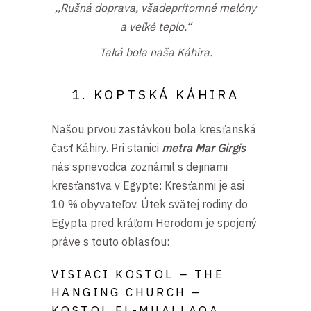
,,Rušná doprava, všadeprítomné melóny
a veľké teplo.“
Taká bola naša Káhira.
1. KOPTSKÁ KÁHIRA
Našou prvou zastávkou bola kresťanská
časť Káhiry. Pri stanici
metra Mar Girgis
nás sprievodca zoznámil s dejinami
kresťanstva v Egypte: Kresťanmi je asi
10 % obyvateľov. Útek svätej rodiny do
Egypta pred kráľom Herodom je spojený
práve s touto oblasťou:
VISIACI KOSTOL
–
THE
HANGING CHURCH –
KOSTOL EL-MUALLAQA