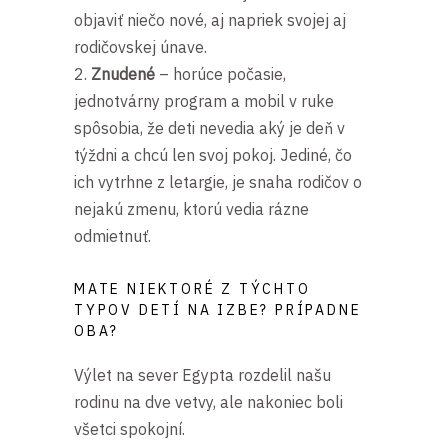
objaviť niečo nové, aj napriek svojej aj
rodičovskej únave.
Znudené
– horúce počasie,
jednotvárny program a mobil v ruke
spôsobia, že deti nevedia aký je deň v
týždni a chcú len svoj pokoj. Jediné, čo
ich vytrhne z letargie, je snaha rodičov o
nejakú zmenu, ktorú vedia rázne
odmietnuť.
MATE NIEKTORÉ Z TÝCHTO
TYPOV DETÍ NA IZBE? PRÍPADNE
OBA?
Výlet na sever Egypta rozdelil našu
rodinu na dve vetvy, ale nakoniec boli
všetci spokojní.