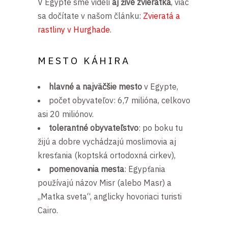
V Egypte sme videli
aj živé zvieratká
, viac
sa dočítate v našom článku:
Zvieratá a
rastliny v Hurghade
.
MESTO KÁHIRA
hlavné a najväčšie mesto
v Egypte,
počet obyvateľov: 6,7 milióna, celkovo
asi 20 miliónov.
tolerantné obyvateľstvo
: po boku tu
žijú a dobre vychádzajú moslimovia aj
kresťania (koptská ortodoxná cirkev),
pomenovania mesta
: Egypťania
používajú názov Misr (alebo Masr) a
,,Matka sveta“, anglicky hovoriaci turisti
Cairo.