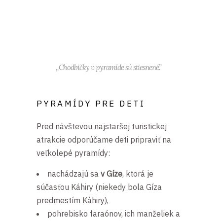
,,Chodbičky v pyramíde sú stiesnené.”
PYRAMÍDY PRE DETI
Pred návštevou najstaršej turistickej
atrakcie odporúčame deti pripraviť na
veľkolepé pyramídy:
nachádzajú sa
v Gíze
, ktorá je
súčasťou Káhiry (niekedy bola Gíza
predmestím Káhiry),
pohrebisko faraónov, ich manželiek a