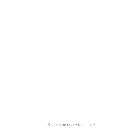
,,Kočík sme vyniesli až hore.”