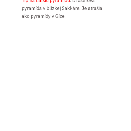
Tip na ďalšiu pyramídu
: Džosérova
pyramída v blízkej Sakkáre. Je strašia
ako pyramídy v Gíze.