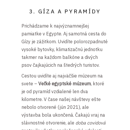
3. GÍZA A PYRAMÍDY
Prichádzame k najvýznamnejšej
pamiatke v Egypte. Aj samotná cesta do
Gízy je zážitkom. Uvidíte polorozpadnuté
vysoké bytovky, klimatizačnú jednotku
takmer na každom balkóne a divých
psov čajkajúcich na štedrých turistov.
Cestou uvidíte aj najväčšie múzeum na
svete –
Veľké egyptské múzeum
, ktoré
je od pyramíd vzdialené len dva
kilometre. V čase našej návštevy ešte
nebolo otvorené (jún 2021), ale
výstavba bola ukončená. Čakajú vraj na
slávnostné otvorenie, ale
doba covidová