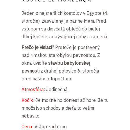
Jeden z najstarších kostolov v Egypte (4.
storočie), zasvätený je panne Márii. Pred
vstupom sa dievčatá oblečú do bielej
dlhej košele zakrývajúcej nohy a ramená.
Prečo je visiaci?
Pretože je postavený
nad rímskou starobylou pevnosťou
. Z
okna uvidíte
s
tavbu babylonskej
pevnosti
z druhej polovice 6. storočia
pred naším letopočtom.
Atmosféra
: Jedinečná.
Kočík
: Je možné ho doniesť až hore. Je tu
množstvo schodov a dieťa to veľmi
nebavilo.
Cena
: Vstup zadarmo.