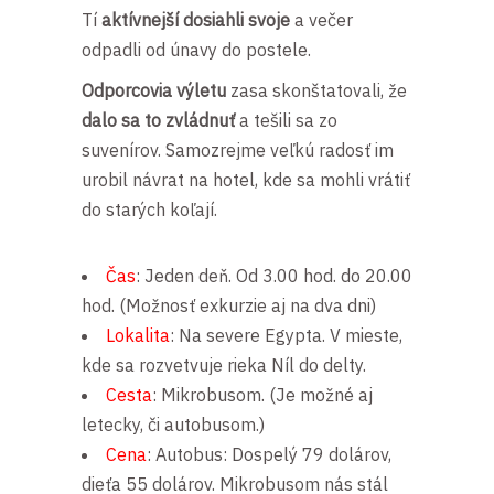
Tí
aktívnejší dosiahli svoje
a večer
odpadli od únavy do postele.
Odporcovia výletu
zasa skonštatovali, že
dalo sa to zvládnuť
a tešili sa zo
suvenírov. Samozrejme veľkú radosť im
urobil návrat na hotel, kde sa mohli vrátiť
do starých koľají.
Čas
: Jeden deň. Od 3.00 hod. do 20.00
hod. (Možnosť exkurzie aj na dva dni)
Lokalita
: Na severe Egypta. V mieste,
kde sa rozvetvuje rieka Níl do delty.
Cesta
: Mikrobusom. (Je možné aj
letecky, či autobusom.)
Cena
: Autobus: Dospelý 79 dolárov,
dieťa 55 dolárov. Mikrobusom nás stál