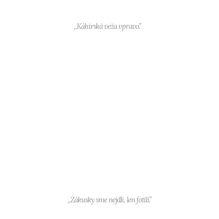
,,Káhirská veža vpravo.”
,,Zákusky sme nejdli, len fotili.”