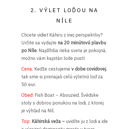
2. VÝLET LOĎOU NA
NÍLE
Chcete vidieť Káhiru z inej perspektívy?
Určite sa vydajte
na 20 minútovú plavbu
po Níle
. Najdlhšia rieka sveta je pokojná,
možno vám kapitán lode pustí
Cena
: Keďže cestujeme
v dobe covidovej
,
tak sme si prenajali celú výletnú loď za
50 eur.
Obed
: Fish Boat – Abouzeid. Švédske
stoly s dobrou ponukou na lodi, z ktorej
je výhľad na Níl.
Top
:
Káhirská veža –
uvidíte ju z lodi a ide