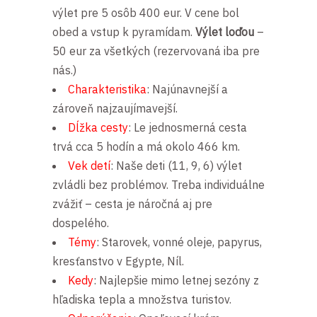
výlet pre 5 osôb 400 eur. V cene bol
obed a vstup k pyramídam.
Výlet loďou
–
50 eur za všetkých (rezervovaná iba pre
nás.)
Charakteristika
: Najúnavnejší a
zároveň najzaujímavejší.
Dĺžka cesty
: Le jednosmerná cesta
trvá cca 5 hodín a má okolo 466 km.
Vek detí
: Naše deti (11, 9, 6) výlet
zvládli bez problémov. Treba individuálne
zvážiť – cesta je náročná aj pre
dospelého.
Témy
: Starovek, vonné oleje, papyrus,
kresťanstvo v Egypte, Níl.
Kedy
: Najlepšie mimo letnej sezóny z
hľadiska tepla a množstva turistov.