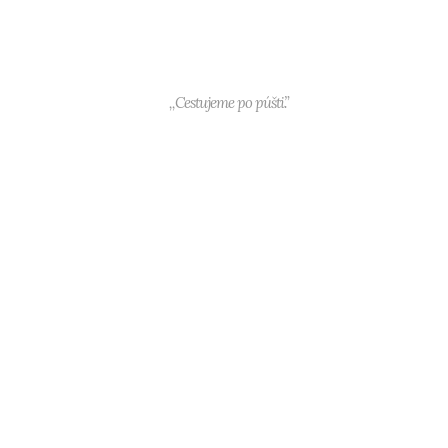
,,Cestujeme po púšti.”