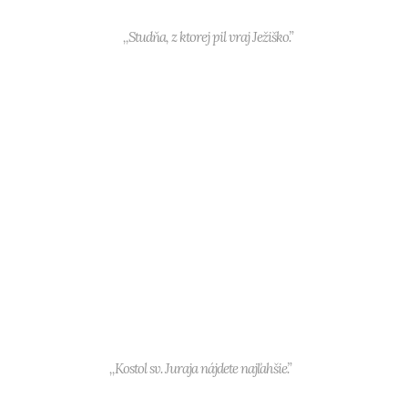
,,Studňa, z ktorej pil vraj Ježiško.”
,,Kostol sv. Juraja nájdete najľahšie.”