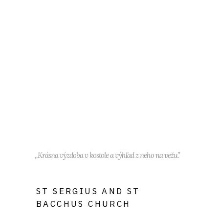
,,Krásna výzdoba v kostole a výhľad z neho na vežu.”
ST SERGIUS AND ST
BACCHUS CHURCH