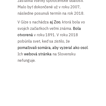
zastavila všetky spoločenské udalosti.
Malo byť dokončené už v roku 2007,
následne posunuli termín na rok 2018.
V Gíze s nachádza
aj Zoo
, ktorá bola vo
svojich začiatkoch veľmi známa.
Bola
otvorená
v roku 1891. V roku 2018
pobúrila svet, keď sa zistilo, že
pomaľovali somára, aby vyzeral ako osol
.
Ich
webová stránka
na Slovensku
nefunguje.