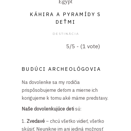
Egypt
KÁHIRA A PYRAMÍDY S
DEŤMI
DESTINÁCIA
5/5 - (1 vote)
BUDÚCI ARCHEOLÓGOVIA
Na dovolenke sa my rodičia
prispôsobujeme deťom a mierne ich
korigujeme k tomu aké máme predstavy.
Naše dovolenkujúce deti
sú:
Zvedavé
– chcú všetko vidieť, všetko
skúsiť. Neunikne im ani jediná možnosť