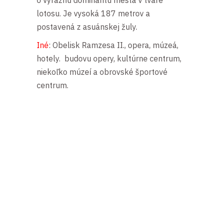
o výraznú dominantu mesta v tvare
lotosu. Je vysoká 187 metrov a
postavená z asuánskej žuly.
Iné
: Obelisk Ramzesa II., opera, múzeá,
hotely. budovu opery, kultúrne centrum,
niekoľko múzeí a obrovské športové
centrum.