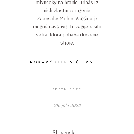
mlynčeky na hranie. Trinásť z
nich vlastní združenie
Zaansche Molen. Väčšinu je
možné navštíviť. Tu zažijete silu
vetra, ktorá poháňa drevené
stroje.
POKRAČUJTE V ČÍTANÍ ...
SDETMIBEZC
28. júla 2022
Slovensko