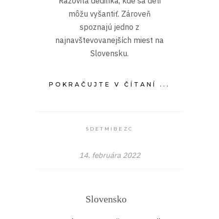
Rázovitá dedinka, kde sa deti
môžu vyšantiť. Zároveň
spoznajú jedno z
najnavštevovanejších miest na
Slovensku.
POKRAČUJTE V ČÍTANÍ ...
SDETMIBEZC
14. februára 2022
Slovensko