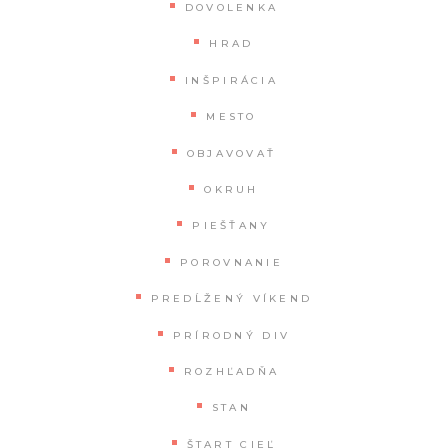
DOVOLENKA
HRAD
INŠPIRÁCIA
MESTO
OBJAVOVAŤ
OKRUH
PIEŠŤANY
POROVNANIE
PREDĹŽENÝ VÍKEND
PRÍRODNÝ DIV
ROZHĽADŇA
STAN
ŠTART CIEĽ