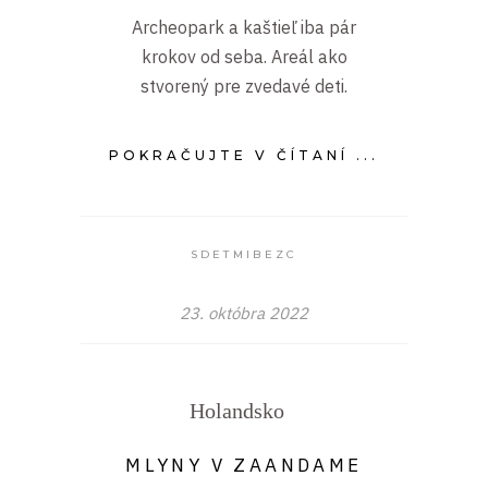
Archeopark a kaštieľ iba pár
krokov od seba. Areál ako
stvorený pre zvedavé deti.
POKRAČUJTE V ČÍTANÍ ...
SDETMIBEZC
23. októbra 2022
Holandsko
MLYNY V ZAANDAME