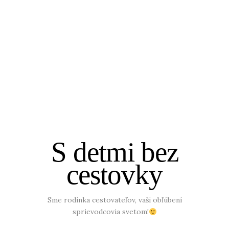
S detmi bez
cestovky
Sme rodinka cestovateľov, vaši obľúbení
sprievodcovia svetom!