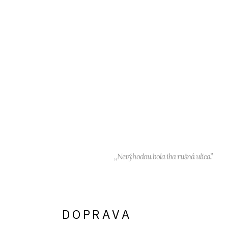
,,Nevýhodou bola iba rušná ulica.”
DOPRAVA