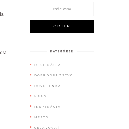
la
osti
KATEGÓRIE
DESTINÁCIA
DOBRODRUŽSTVO
DOVOLENKA
HRAD
INŠPIRÁCIA
MESTO
OBJAVOVAŤ