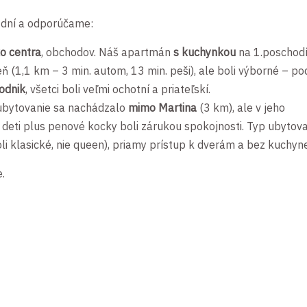
o dní a odporúčame:
ko centra
, obchodov. Náš apartmán
s kuchynkou
na 1.poschod
ň (1,1 km – 3 min. autom, 13 min. peši), ale boli výborné – po
odnik
, všetci boli veľmi ochotní a priateľskí.
ubytovanie sa nachádzalo
mimo Martina
(3 km), ale v jeho
deti plus penové kocky boli zárukou spokojnosti. Typ ubytov
li klasické, nie queen), priamy prístup k dverám a bez kuchyne
.