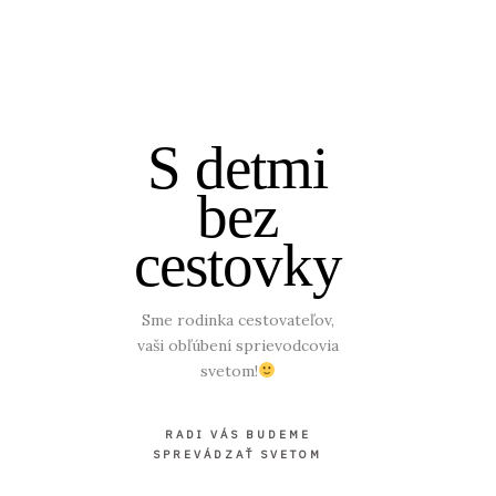
S detmi
bez
cestovky
Sme rodinka cestovateľov,
vaši obľúbení sprievodcovia
svetom!
RADI VÁS BUDEME
SPREVÁDZAŤ SVETOM