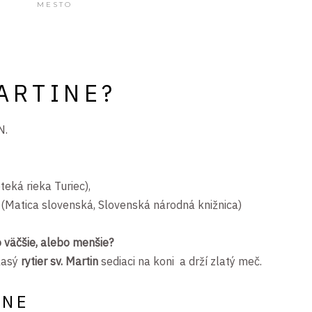
MESTO
ARTINE?
N.
teká rieka Turiec),
(Matica slovenská, Slovenská národná knižnica)
 väčšie, alebo menšie?
lasý
rytier sv. Martin
sediaci na koni a drží zlatý meč.
INE