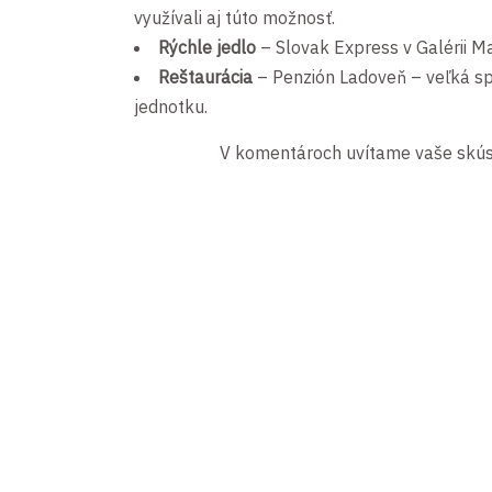
využívali aj túto možnosť.
Rýchle jedlo
– Slovak Express v Galérii Ma
Reštaurácia
– Penzión Ladoveň – veľká spo
jednotku.
V komentároch uvítame vaše skúsen