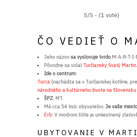
5/5 - (1 vote)
ČO VEDIEŤ O M
Jeho názov
sa vyslovuje tvrdo
M-A-R-T-I-
Pôvodne sa volal
Turčiansky Svätý Martin
.
Ide o centrum:
Turca
(nachádza sa v Turčianskej kotline, pre
národného a kultúrneho života na Slovensku
ŠPZ
: MT.
Má cca 54 tisíc obyvateľov.
Je vaše mesto
Erb
: V modrom štíte je umiestnený zlatov
UBYTOVANIE V MART