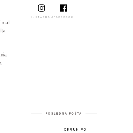
INSTAGRAM
FACEBOOK
í mal
dľa
ania
.
POSLEDNÁ POŠTA
OKRUH PO