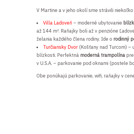
V Martine a v jeho okolí sme strávili niekoľk
Villa Ladoveň
– moderné ubytovanie
blíz
až 144 m². Raňajky boli až v penzióne Ľadove
želania každého člena rodiny. Ide o
rodinný p
Turčiansky Dvor
(Košťany nad Turcom) – 
blízkosti. Perfektná
moderná trampolína
pre 
v U.S.A. – parkovanie pod oknami (postele bo
Obe ponúkajú parkovanie, wifi, raňajky v cene