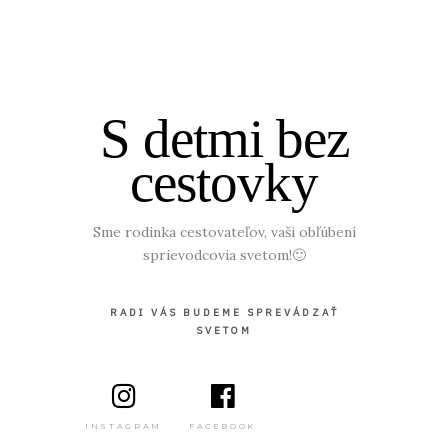
S detmi bez
cestovky
Sme rodinka cestovateľov, vaši obľúbení
sprievodcovia svetom!🙂
RADI VÁS BUDEME SPREVÁDZAŤ
SVETOM
INSTAGRAM
FACEBOOK