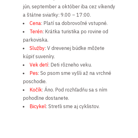
jún, september a október iba cez víkendy
a štátne sviatky: 9.00 – 17:00.
Cena
: Platí sa dobrovoľné vstupné.
Terén
: Krátka turistika po rovine od
parkoviska.
Služby
: V drevenej búdke môžete
kúpiť suveníry.
Vek detí
: Deti rôzneho veku.
Pes
: So psom sme vyšli až na vrchné
poschodie.
Kočík
: Áno. Pod rozhľadňu sa s ním
pohodlne dostanete.
Bicykel
: Stretli sme aj cyklistov.