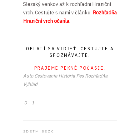
Slezský venkov až k rozhľadni Hraniční
vrch. Cestujte s nami v článku:
Rozhľadňa
Hraniční vrch očarila
.
OPLATÍ SA VIDIEŤ. CESTUJTE A
SPOZNÁVAJTE.
PRAJEME PEKNÉ POČASIE.
Auto
Cestovanie
História
Pes
Rozhľadňa
Výhľad
0
1
SDETMIBEZC