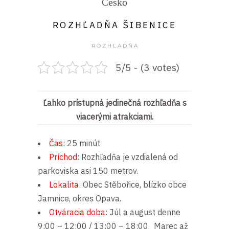
Česko
ROZHĽADŇA ŠIBENICE
ROZHĽADŇA
5/5 - (3 votes)
Ľahko prístupná jedinečná rozhľadňa s
viacerými atrakciami.
Čas
: 25 minút
Príchod
: Rozhľadňa je vzdialená od
parkoviska asi 150 metrov.
Lokalita
: Obec Stěbořice, blízko obce
Jamnice, okres Opava.
Otváracia doba
: Júl a august denne
9:00 – 12:00 / 13:00 – 18:00. Marec až