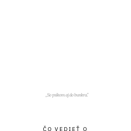
,,So psíkom aj do bunkra.”
ČO VEDIEŤ O