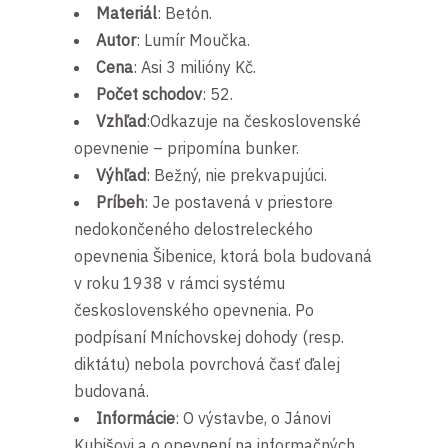
Materiál
: Betón.
Autor
: Lumír Moučka.
Cena
: Asi 3 milióny Kč.
Počet schodov
: 52.
Vzhľad
:Odkazuje na československé
opevnenie – pripomína bunker.
Výhľad
: Bežný, nie prekvapujúci.
Príbeh
: Je
postavená v priestore
nedokončeného delostreleckého
opevnenia Šibenice, ktorá bola budovaná
v roku 1938 v rámci systému
československého opevnenia. Po
podpísaní Mníchovskej dohody (resp.
diktátu) nebola povrchová časť ďalej
budovaná.
Informácie
: O
výstavbe, o Jánovi
Kubišovi a o opevnení na informačných