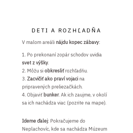
DETI A ROZHĽADŇA
V malom areáli
nájdu kopec zábavy
:
Po prekonaní zopár schodov uvidia
svet z výšky
.
Môžu si
obkresliť
rozhľadňu.
Zacvičiť ako praví vojaci
na
pripravených preliezačkách.
Objaviť
bunker
. Ak ich zaujme, v okolí
sa ich nachádza viac (pozrite na mape).
Ideme ďalej
: Pokračujeme do
Neplachovíc, kde sa nachádza Múzeum