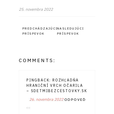
25. novembra 2022
PREDCHÁDZAJÚCI
NASLEDUJÚCI
PRÍSPEVOK
PRÍSPEVOK
COMMENTS:
PINGBACK:
ROZHĽADŇA
HRANIČNÍ VRCH OČARILA
– SDETMIBEZCESTOVKY.SK
26. novembra 2022
ODPOVEĎ
...