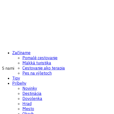
Začíname
Pomalé cestovanie
Mäkká turistika
Cestovanie ako terapia
S nami
Pes na výletoch
Tipy
Príbehy
Novinky
Destinácia
Dovolenka
Hrad
Mesto
Okruh