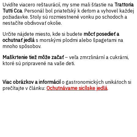
Uvidíte viacero reštaurácií, my sme mali šťastie na
Trattoria
Tutti Cca
. Personál bol priateľský k deťom a vyhovel každej
požiadavke. Stoly sú rozmiestnené vonku po schodoch a
nestačíte obdivovať okolie.
Určite nájdete miesto, kde si budete
môcť posedieť a
ochutnať jedlá
s morskými plodmi alebo špagetami na
mnoho spôsobov.
Maškrtenie tiež môže začať
– veľa zmrzlinární a cukrárni,
ktoré sú pripravené na vaše deti.
Viac obrázkov a informácií
o gastronomických unikátoch si
prečítajte v článku:
Ochutnávame sicílske jedlá
.