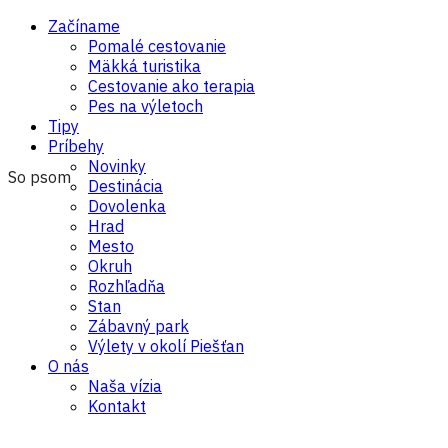
Začíname
Pomalé cestovanie
Mäkká turistika
Cestovanie ako terapia
Pes na výletoch
Tipy
Príbehy
Novinky
So psom
Destinácia
Dovolenka
Hrad
Mesto
Okruh
Rozhľadňa
Stan
Zábavný park
Výlety v okolí Piešťan
O nás
Naša vízia
Kontakt