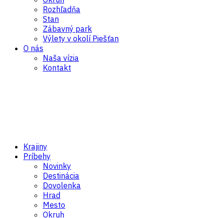
Rozhľadňa
Stan
Zábavný park
Výlety v okolí Piešťan
O nás
Naša vízia
Kontakt
Krajiny
Príbehy
Novinky
Destinácia
Dovolenka
Hrad
Mesto
Okruh