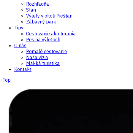
Rozhľadňa
Stan
Výlety v okolí Piešťan
Zábavný park
Tipy
Cestovanie ako terapia
Pes na výletoch
O nás
Pomalé cestovanie
Naša vízia
Mäkká turistika
Kontakt
Top