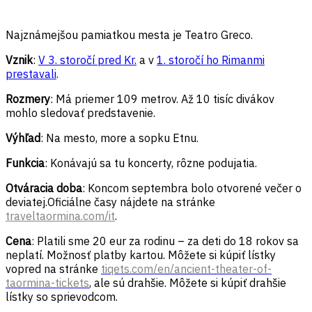
Najznámejšou pamiatkou mesta je Teatro Greco.
Vznik
:
V 3. storočí pred Kr.
a v
1. storočí ho Rimanmi
prestavali
.
Rozmery
: Má priemer 109 metrov. Až 10 tisíc divákov
mohlo sledovať predstavenie.
Výhľad
: Na mesto, more a sopku Etnu.
Funkcia
: Konávajú sa tu koncerty, rôzne podujatia.
Otváracia doba
: Koncom septembra bolo otvorené večer o
deviatej.Oficiálne časy nájdete na stránke
traveltaormina.com/it
.
Cena
: Platili sme 20 eur za rodinu – za deti do 18 rokov sa
neplatí. Možnosť platby kartou. Môžete si kúpiť lístky
vopred na stránke
tiqets.com/en/ancient-theater-of-
taormina-tickets
, ale sú drahšie. Môžete si kúpiť drahšie
lístky so sprievodcom.