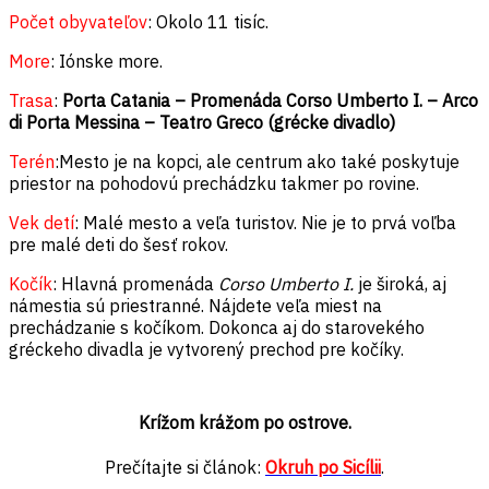
Počet obyvateľov
: Okolo 11 tisíc.
More
: Iónske more.
Trasa
:
Porta Catania – Promenáda Corso Umberto I. – Arco
di Porta Messina – Teatro Greco (grécke divadlo)
Terén
:Mesto je na kopci, ale centrum ako také poskytuje
priestor na pohodovú prechádzku takmer po rovine.
Vek detí
: Malé mesto a veľa turistov. Nie je to prvá voľba
pre malé deti do šesť rokov.
Kočík
: Hlavná promenáda
Corso Umberto I.
je široká, aj
námestia sú priestranné. Nájdete veľa miest na
prechádzanie s kočíkom. Dokonca aj do starovekého
gréckeho divadla je vytvorený prechod pre kočíky.
Krížom krážom po ostrove.
Prečítajte si článok:
Okruh po Sicílii
.