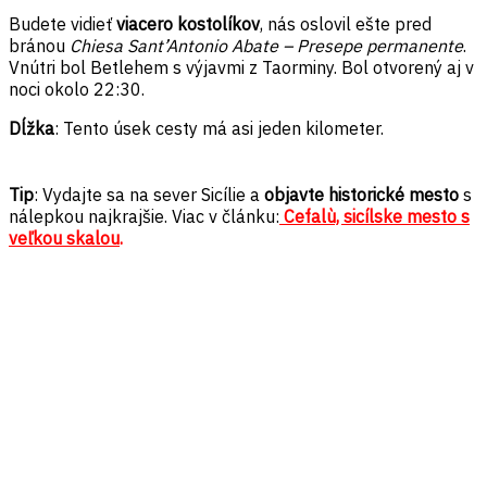
Budete vidieť
viacero kostolíkov
, nás oslovil ešte pred
bránou
Chiesa Sant’Antonio Abate – Presepe permanente
.
Vnútri bol Betlehem
s výjavmi z Taorminy. Bol otvorený aj v
noci okolo 22:30.
Dĺžka
: Tento úsek cesty má asi jeden kilometer.
Tip
: Vydajte sa na sever Sicílie a
objavte historické mesto
s
nálepkou najkrajšie. Viac v článku:
Cefalù, sicílske mesto s
veľkou skalou
.