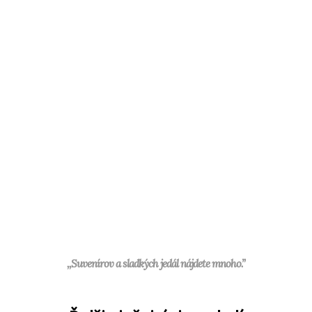
,,Suvenírov a sladkých jedál nájdete mnoho.”