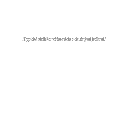
,,Typická sicílska reštaurácia s chutnými jedlami.”