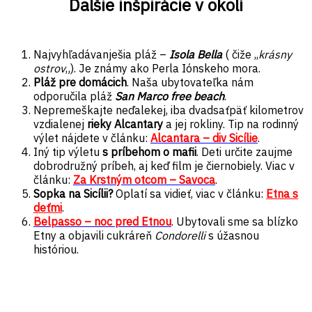
Ďalšie inšpirácie v okolí
Najvyhľadávanješia pláž –
Isola Bella
( čiže ,,
krásny
ostrov
„). Je známy ako Perla Iónskeho mora.
Pláž pre domácich
. Naša ubytovateľka nám
odporučila pláž
San Marco free beach
.
Nepremeškajte neďalekej, iba dvadsaťpäť kilometrov
vzdialenej
rieky Alcantary
a jej rokliny. Tip na rodinný
výlet nájdete v článku:
Alcantara – div Sicílie
.
Iný tip výletu
s príbehom o mafii
. Deti určite zaujme
dobrodružný príbeh, aj keď film je čiernobiely. Viac v
článku:
Za Krstným otcom – Savoca
.
Sopka na Sicílii?
Oplatí sa vidieť, viac v článku:
Etna s
deťmi
.
Belpasso – noc pred Etnou
. Ubytovali sme sa blízko
Etny a objavili cukráreň
Condorelli
s úžasnou
históriou.